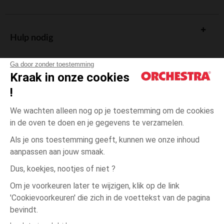
Hulp nodig
Ga door zonder toestemming
Kraak in onze cookies
!
De cadeaukaart
We wachten alleen nog op je toestemming om de cookies
in de oven te doen en je gegevens te verzamelen.
Als je ons toestemming geeft, kunnen we onze inhoud
aanpassen aan jouw smaak.
Algemene verkoopsvoorwaarden
Dus, koekjes, nootjes of niet ?
Wettelijke bepalingen
*Commerciële aanbiedingen
Om je voorkeuren later te wijzigen, klik op de link
Persoonsgegevens
'Cookievoorkeuren' die zich in de voettekst van de pagina
één
Blauw
Blauw
maat
Cookies beheren
bevindt.
Toegankelijkheid: niet conform