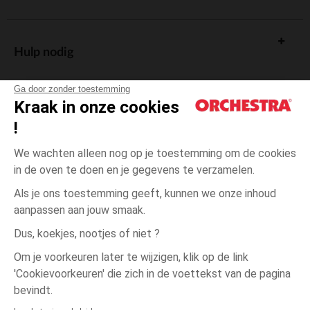
Hulp nodig
Ga door zonder toestemming
Kraak in onze cookies
!
De cadeaukaart
We wachten alleen nog op je toestemming om de cookies
in de oven te doen en je gegevens te verzamelen.
Als je ons toestemming geeft, kunnen we onze inhoud
aanpassen aan jouw smaak.
Algemene verkoopsvoorwaarden
Dus, koekjes, nootjes of niet ?
Wettelijke bepalingen
*Commerciële aanbiedingen
Om je voorkeuren later te wijzigen, klik op de link
Persoonsgegevens
'Cookievoorkeuren' die zich in de voettekst van de pagina
één
Meerkleurig
Meerkleurig
maat
Cookies beheren
bevindt.
Toegankelijkheid: niet conform