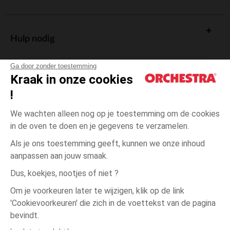
Hulp nodig
Ga door zonder toestemming
Kraak in onze cookies
!
De cadeaukaart
We wachten alleen nog op je toestemming om de cookies
in de oven te doen en je gegevens te verzamelen.
Als je ons toestemming geeft, kunnen we onze inhoud
aanpassen aan jouw smaak.
Algemene verkoopsvoorwaarden
Dus, koekjes, nootjes of niet ?
Wettelijke bepalingen
*Commerciële aanbiedingen
Om je voorkeuren later te wijzigen, klik op de link
Persoonsgegevens
'Cookievoorkeuren' die zich in de voettekst van de pagina
één
Blauw
Blauw
maat
Cookies beheren
bevindt.
Toegankelijkheid: niet conform