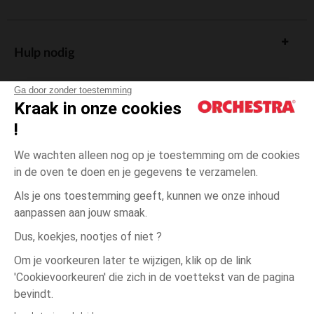
Hulp nodig
Ga door zonder toestemming
Kraak in onze cookies
!
De cadeaukaart
We wachten alleen nog op je toestemming om de cookies
in de oven te doen en je gegevens te verzamelen.
Als je ons toestemming geeft, kunnen we onze inhoud
aanpassen aan jouw smaak.
Algemene verkoopsvoorwaarden
Dus, koekjes, nootjes of niet ?
Wettelijke bepalingen
*Commerciële aanbiedingen
Om je voorkeuren later te wijzigen, klik op de link
Persoonsgegevens
'Cookievoorkeuren' die zich in de voettekst van de pagina
één
Wit
Wit
maat
Cookies beheren
bevindt.
Toegankelijkheid: niet conform