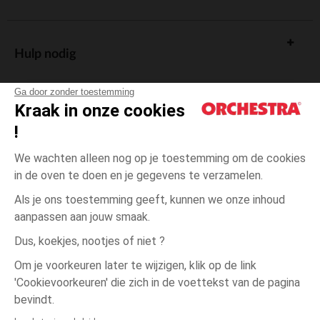
Hulp nodig
Ga door zonder toestemming
Kraak in onze cookies
!
De cadeaukaart
We wachten alleen nog op je toestemming om de cookies
in de oven te doen en je gegevens te verzamelen.
Als je ons toestemming geeft, kunnen we onze inhoud
aanpassen aan jouw smaak.
Algemene verkoopsvoorwaarden
Dus, koekjes, nootjes of niet ?
Wettelijke bepalingen
*Commerciële aanbiedingen
Om je voorkeuren later te wijzigen, klik op de link
Persoonsgegevens
'Cookievoorkeuren' die zich in de voettekst van de pagina
één
Blauw
Blauw
maat
Cookies beheren
bevindt.
Toegankelijkheid: niet conform