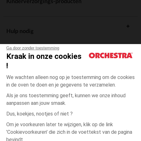
Kinderverzorgings-producten
Hulp nodig
Ga door zonder toestemming
Kraak in onze cookies
!
De cadeaukaart
We wachten alleen nog op je toestemming om de cookies
in de oven te doen en je gegevens te verzamelen.
Als je ons toestemming geeft, kunnen we onze inhoud
aanpassen aan jouw smaak.
Algemene verkoopsvoorwaarden
Dus, koekjes, nootjes of niet ?
Wettelijke bepalingen
*Commerciële aanbiedingen
Om je voorkeuren later te wijzigen, klik op de link
Persoonsgegevens
'Cookievoorkeuren' die zich in de voettekst van de pagina
één
Groen
Groen
maat
Cookies beheren
bevindt.