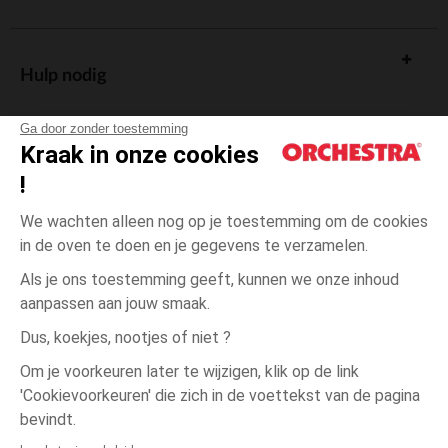
Hulp nodig
Ga door zonder toestemming
Kraak in onze cookies
!
De cadeaukaart
We wachten alleen nog op je toestemming om de cookies
in de oven te doen en je gegevens te verzamelen.
Als je ons toestemming geeft, kunnen we onze inhoud
aanpassen aan jouw smaak.
Algemene verkoopsvoorwaarden
Dus, koekjes, nootjes of niet ?
Wettelijke bepalingen
*Commerciële aanbiedingen
Om je voorkeuren later te wijzigen, klik op de link
Persoonsgegevens
'Cookievoorkeuren' die zich in de voettekst van de pagina
één
Doorschijnend
Doorschijnend
maat
Cookies beheren
bevindt.
Toegankelijkheid: niet conform