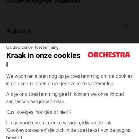
Kinderverzorgings-producten
Hulp nodig
Ga door zonder toestemming
Kraak in onze cookies
!
De cadeaukaart
We wachten alleen nog op je toestemming om de cookies
in de oven te doen en je gegevens te verzamelen.
Als je ons toestemming geeft, kunnen we onze inhoud
aanpassen aan jouw smaak.
Algemene verkoopsvoorwaarden
Dus, koekjes, nootjes of niet ?
Wettelijke bepalingen
*Commerciële aanbiedingen
Om je voorkeuren later te wijzigen, klik op de link
Persoonsgegevens
'Cookievoorkeuren' die zich in de voettekst van de pagina
één
Doorschijnend
Doorschijnend
maat
Cookies beheren
bevindt.