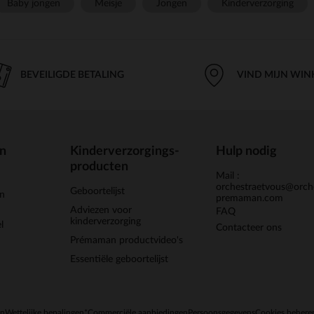
Baby jongen
Meisje
Jongen
Kinderverzorging
BEVEILIGDE BETALING
VIND MIJN WIN
en
Kinderverzorgings-
Hulp nodig
producten
Mail :
orchestraetvous@orch
Geboortelijst
jn
premaman.com
Adviezen voor
FAQ
kinderverzorging
l
Contacteer ons
Prémaman productvideo's
Essentiële geboortelijst
en
Wettelijke bepalingen
*Commerciële aanbiedingen
Persoonsgegevens
Cookies behere