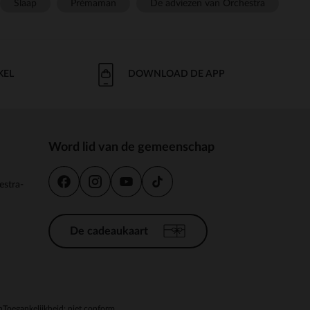
Slaap
Prémaman
De adviezen van Orchestra
KEL
DOWNLOAD DE APP
Word lid van de gemeenschap
estra-
De cadeaukaart
n
Toegankelijkheid: niet conform