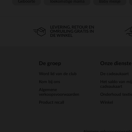
Geboorte
Toekomstige mama
Baby meisje
LEVERING, RETOUR EN
OMRUILING GRATIS IN
DE WINKEL
De groep
Onze dienst
Word lid van de club
De cadeaukaart
Kom bij ons
Het saldo van mi
cadeaukaart
Algemene
verkoopsvoorwaarden
Onderhoud textie
Product recall
Winkel
Algemene verkoopsvoorwaard