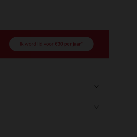
Ik word lid voor
€30 per jaar*
r wens aan te passen en te beheren, en zorgt ervoor dat aan de