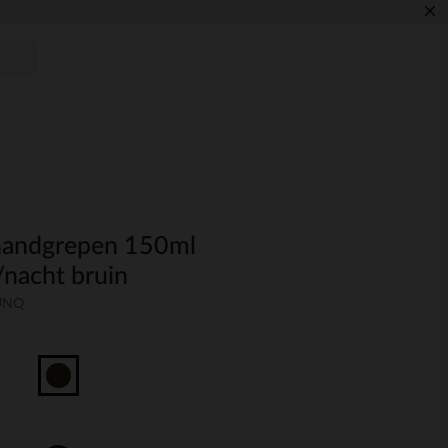
×
 handgrepen 150ml
nacht bruin
-UNQ