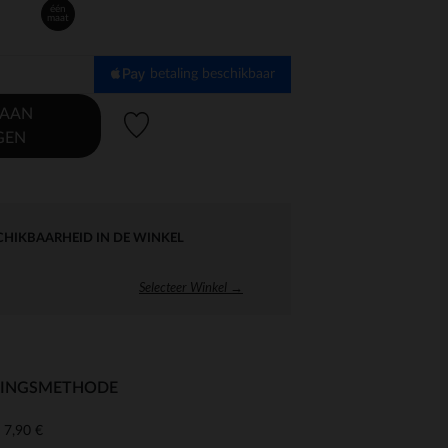
één
maat
betaling beschikbaar
 AAN
Verlanglijstje.
GEN
CHIKBAARHEID IN DE WINKEL
Selecteer Winkel →
RINGSMETHODE
7,90 €