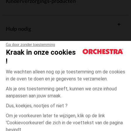
Kinderverzorgings-producten
Hulp nodig
Ga door zonder toestemming
Kraak in onze cookies
!
De cadeaukaart
We wachten alleen nog op je toestemming om de cookies
in de oven te doen en je gegevens te verzamelen.
Als je ons toestemming geeft, kunnen we onze inhoud
aanpassen aan jouw smaak.
Algemene verkoopsvoorwaarden
Dus, koekjes, nootjes of niet ?
Wettelijke bepalingen
*Commerciële aanbiedingen
Om je voorkeuren later te wijzigen, klik op de link
Persoonsgegevens
'Cookievoorkeuren' die zich in de voettekst van de pagina
één
Beige
Beige
maat
Cookies beheren
bevindt.