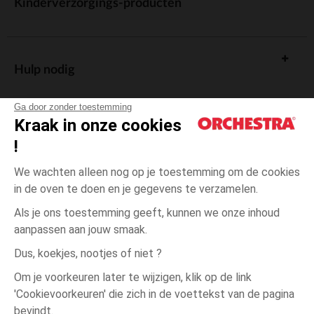
Kinderverzorgings-producten
Hulp nodig
Ga door zonder toestemming
Kraak in onze cookies
!
De cadeaukaart
We wachten alleen nog op je toestemming om de cookies
in de oven te doen en je gegevens te verzamelen.
Als je ons toestemming geeft, kunnen we onze inhoud
aanpassen aan jouw smaak.
Algemene verkoopsvoorwaarden
Dus, koekjes, nootjes of niet ?
Wettelijke bepalingen
*Commerciële aanbiedingen
Om je voorkeuren later te wijzigen, klik op de link
Persoonsgegevens
'Cookievoorkeuren' die zich in de voettekst van de pagina
één
Blauw
Blauw
maat
Cookies beheren
bevindt.