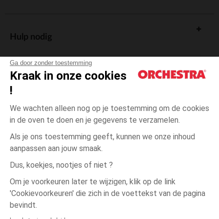
Hulp nodig
Ga door zonder toestemming
Kraak in onze cookies
!
De cadeaukaart
We wachten alleen nog op je toestemming om de cookies
in de oven te doen en je gegevens te verzamelen.
Als je ons toestemming geeft, kunnen we onze inhoud
aanpassen aan jouw smaak.
Algemene verkoopsvoorwaarden
Dus, koekjes, nootjes of niet ?
Wettelijke bepalingen
*Commerciële aanbiedingen
Om je voorkeuren later te wijzigen, klik op de link
Persoonsgegevens
'Cookievoorkeuren' die zich in de voettekst van de pagina
één
Beige
Beige
maat
Cookies beheren
bevindt.
Toegankelijkheid: niet conform