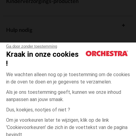
Kinderverzorgings-producten
Hulp nodig
Ga door zonder toestemming
Kraak in onze cookies
!
De cadeaukaart
We wachten alleen nog op je toestemming om de cookies
in de oven te doen en je gegevens te verzamelen.
Als je ons toestemming geeft, kunnen we onze inhoud
aanpassen aan jouw smaak.
Algemene verkoopsvoorwaarden
Dus, koekjes, nootjes of niet ?
Wettelijke bepalingen
*Commerciële aanbiedingen
Om je voorkeuren later te wijzigen, klik op de link
Persoonsgegevens
'Cookievoorkeuren' die zich in de voettekst van de pagina
één
Meerkleurig
Meerkleurig
maat
Cookies beheren
bevindt.