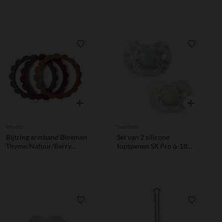
Verlanglijstje.
Verlanglij
Snel overzicht
Snel overzic
Mushie
Suavinex
Bijtring armband Bloemen
Set van 2 silicone
Thyme/Natuur/Berry
fopspenen SX Pro 6-18M
3stks
Birdies groen
Verlanglijstje.
Verlanglij