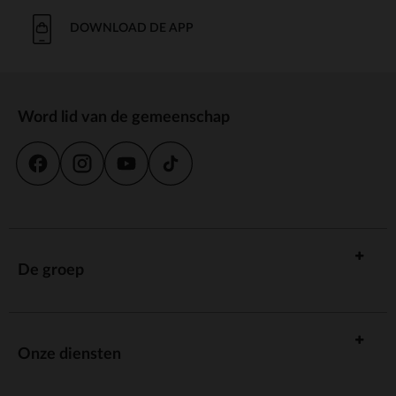
un court moment.
DOWNLOAD DE APP
Masticateur :
Un masticateur est un petit appareil à main qui aide à masser les
gencives de votre bébé. Choisissez-en un dont les poils sont doux et
sûrs.
Word lid van de gemeenschap
Sucette :
Indémodable et intemporelle, la sucette peut également aider à la
dentition. Veillez simplement à en choisir une qui soit de la bonne taille
pour votre bébé et fabriquée dans des matériaux sûrs.
Aider bébé à faire ses dents grâce aux
bons accessoires
De groep
Orchestra propose une large gamme de produits pour aider à la
dentition, des anneaux de dentition aux gants gelés. Choisissez ce qui
vous convient le mieux, à vous et à votre bébé, pour rendre cette
période difficile un peu plus simple pour vous deux.
Onze diensten