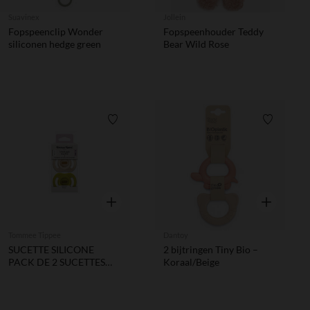
Suavinex
Jollein
Fopspeenclip Wonder
Fopspeenhouder Teddy
siliconen hedge green
Bear Wild Rose
Verlanglijstje.
Verlanglij
Snel overzicht
Snel overzic
Tommee Tippee
Dantoy
SUCETTE SILICONE
2 bijtringen Tiny Bio –
PACK DE 2 SUCETTES
Koraal/Beige
ULTRA LÉGÈRE
TOUJOURS EN PLACE -
6/18M