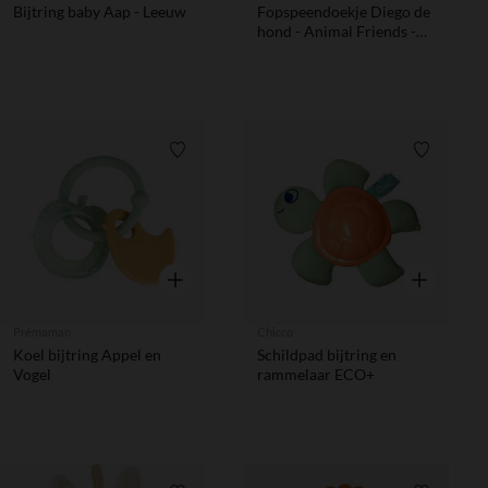
Bijtring baby Aap - Leeuw
Fopspeendoekje Diego de
hond - Animal Friends -
Biscuit
Verlanglijstje.
Verlanglij
Snel overzicht
Snel overzic
Prémaman
Chicco
Koel bijtring Appel en
Schildpad bijtring en
Vogel
rammelaar ECO+