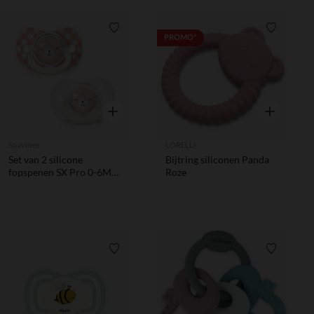
Verlanglijstje.
Verlanglij
PROMO*
Snel overzicht
Snel overzic
Suavinex
LORELLI
Set van 2 silicone
Bijtring siliconen Panda
fopspenen SX Pro 0-6M
Roze
Wild&Free dag/nacht roze
Verlanglijstje.
Verlanglij