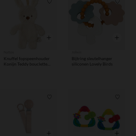
Verlanglijstje.
Verlanglij
Snel overzicht
Snel overzic
Nattou
Jollein
Knuffel fopspeenhouder
Bijtring sleutelhanger
Konijn Teddy bouclette
siliconen Lovely Birds
Ecru
Verlanglijstje.
Verlanglij
Snel overzicht
Snel overzic