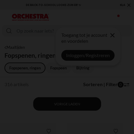
×
KLAAR VOOR DE TERUGKEER NAAR SCHOOL: ONTDEK ONZE ESSENTIALS ✏️🎒
Toegang tot je account
en voordelen
Maaltijden
Fopspenen, ringen en accessoires
Inloggen/Registreren
Fopspenen, ringen
Fopspeen
Bijtring
316 artikels
Sorteren | Filter
0
VORIGE LADEN