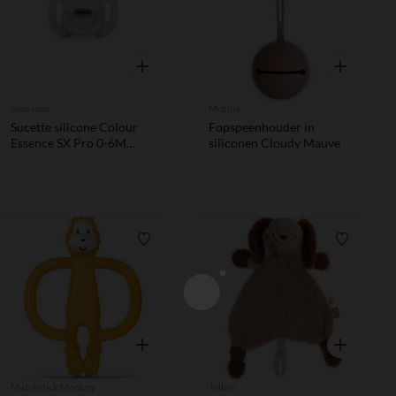
Snel overzicht
Snel overzic
Suavinex
Mushie
Sucette silicone Colour
Fopspeenhouder in
Essence SX Pro 0-6M
siliconen Cloudy Mauve
Smoothie mauve
Verlanglijstje.
Verlanglij
Snel overzicht
Snel overzic
Matchstick Monkey
Jollein