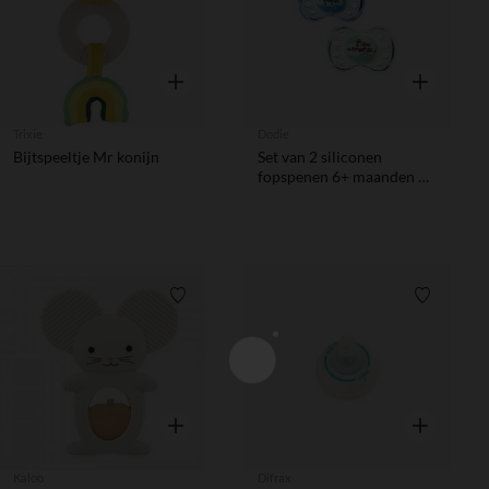
Snel overzicht
Snel overzic
Trixie
Dodie
Bijtspeeltje Mr konijn
Set van 2 siliconen
fopspenen 6+ maanden –
nachtcollectie
Verlanglijstje.
Verlanglij
Snel overzicht
Snel overzic
Kaloo
Difrax