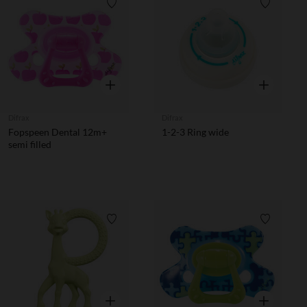
Verlanglijstje.
Verlanglij
Snel overzicht
Snel overzic
Difrax
Difrax
Fopspeen Dental 12m+
1-2-3 Ring wide
semi filled
Verlanglijstje.
Verlanglij
Snel overzicht
Snel overzic