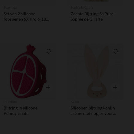
Suavinex
Sophie la Girafe
Set van 2 silicone
Zachte Bijtring So'Pure -
fopspenen SX Pro 6-18M
Sophie de Giraffe
Wild&Free dag/nacht grijs
Verlanglijstje.
Verlanglij
Snel overzicht
Snel overzic
Infantino
Kaloo
Bijtring in silicone
Siliconen bijtring konijn
Pomegranate
crème met nopjes voor
pijnlijke tandjes en zachte
pluchen oren