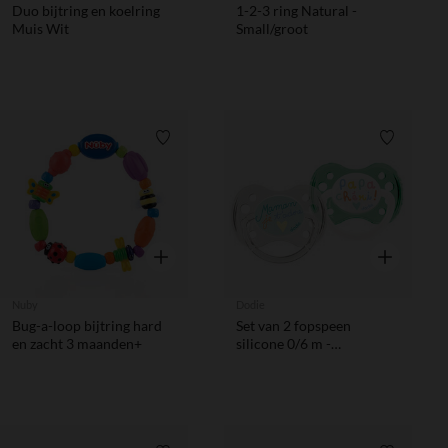
Duo bijtring en koelring
1-2-3 ring Natural -
Muis Wit
Small/groot
Verlanglijstje.
Verlanglij
Snel overzicht
Snel overzic
Nuby
Dodie
Bug-a-loop bijtring hard
Set van 2 fopspeen
en zacht 3 maanden+
silicone 0/6 m -
Papa/Mama