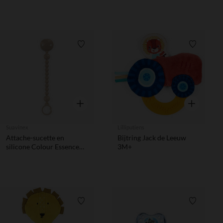
Verlanglijstje.
Verlanglij
Snel overzicht
Snel overzic
Suavinex
Lilliputiens
Attache-sucette en
Bijtring Jack de Leeuw
silicone Colour Essence
3M+
beige
Verlanglijstje.
Verlanglij