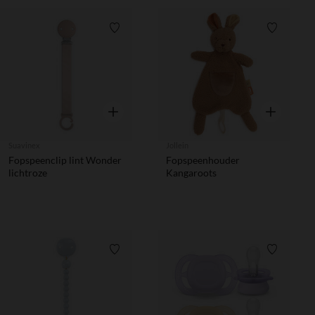
Verlanglijstje.
Verlanglij
Snel overzicht
Snel overzic
Suavinex
Jollein
Fopspeenclip lint Wonder
Fopspeenhouder
lichtroze
Kangaroots
Verlanglijstje.
Verlanglij