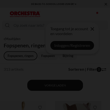
×
KLAAR VOOR DE TERUGKEER NAAR SCHOOL: ONTDEK ONZE ESSENTIALS ✏️🎒
Toegang tot je account
en voordelen
Maaltijden
Fopspenen, ringen en accessoires
Inloggen/Registreren
Fopspenen, ringen
Fopspeen
Bijtring
313 artikels
Sorteren | Filter
0
VORIGE LADEN