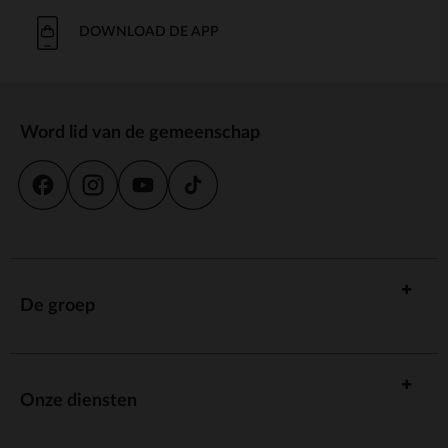
un court moment.
DOWNLOAD DE APP
Masticateur :
Un masticateur est un petit appareil à main qui aide à masser les
gencives de votre bébé. Choisissez-en un dont les poils sont doux et
sûrs.
Word lid van de gemeenschap
Sucette :
Indémodable et intemporelle, la sucette peut également aider à la
dentition. Veillez simplement à en choisir une qui soit de la bonne taille
pour votre bébé et fabriquée dans des matériaux sûrs.
Aider bébé à faire ses dents grâce aux
bons accessoires
De groep
Orchestra propose une large gamme de produits pour aider à la
dentition, des anneaux de dentition aux gants gelés. Choisissez ce qui
vous convient le mieux, à vous et à votre bébé, pour rendre cette
période difficile un peu plus simple pour vous deux.
Onze diensten