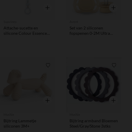
Snel overzicht
Snel overzic
Suavinex
Avent
Attache-sucette en
Set van 2 siliconen
silicone Colour Essence
fopspenen 0-2M Ultra
bleu
Start uni
Verlanglijstje.
Verlanglij
Snel overzicht
Snel overzic
Mushie
Mushie
Bijtring Lammetje
Bijtring armband Bloemen
siliconen 3M+
Steel/Gray/Stone 3stks