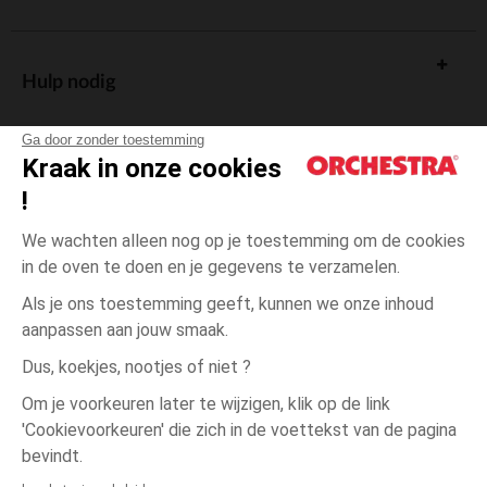
Hulp nodig
Ga door zonder toestemming
Kraak in onze cookies
!
De cadeaukaart
We wachten alleen nog op je toestemming om de cookies
in de oven te doen en je gegevens te verzamelen.
Als je ons toestemming geeft, kunnen we onze inhoud
aanpassen aan jouw smaak.
Algemene verkoopsvoorwaarden
Dus, koekjes, nootjes of niet ?
Wettelijke bepalingen
*Commerciële aanbiedingen
Om je voorkeuren later te wijzigen, klik op de link
Persoonsgegevens
'Cookievoorkeuren' die zich in de voettekst van de pagina
één
Blauw
Blauw
maat
Cookies beheren
bevindt.
Toegankelijkheid: niet conform