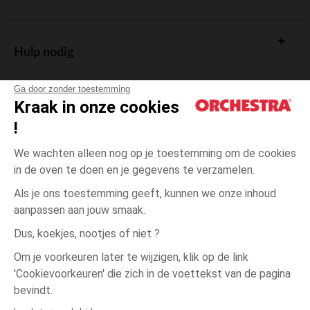
Hulp nodig
Ga door zonder toestemming
Kraak in onze cookies
!
De cadeaukaart
We wachten alleen nog op je toestemming om de cookies
in de oven te doen en je gegevens te verzamelen.
Als je ons toestemming geeft, kunnen we onze inhoud
aanpassen aan jouw smaak.
Algemene verkoopsvoorwaarden
Dus, koekjes, nootjes of niet ?
Wettelijke bepalingen
*Commerciële aanbiedingen
Om je voorkeuren later te wijzigen, klik op de link
Persoonsgegevens
'Cookievoorkeuren' die zich in de voettekst van de pagina
één
Print
Print
maat
Cookies beheren
bevindt.
Toegankelijkheid: niet conform