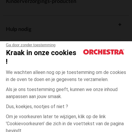
Kinderverzorgings-producten
Hulp nodig
Ga door zonder toestemming
Kraak in onze cookies
!
De cadeaukaart
We wachten alleen nog op je toestemming om de cookies
in de oven te doen en je gegevens te verzamelen.
Als je ons toestemming geeft, kunnen we onze inhoud
aanpassen aan jouw smaak.
Algemene verkoopsvoorwaarden
Dus, koekjes, nootjes of niet ?
Wettelijke bepalingen
*Commerciële aanbiedingen
Om je voorkeuren later te wijzigen, klik op de link
Persoonsgegevens
'Cookievoorkeuren' die zich in de voettekst van de pagina
één
Groen
Groen
maat
Cookies beheren
bevindt.