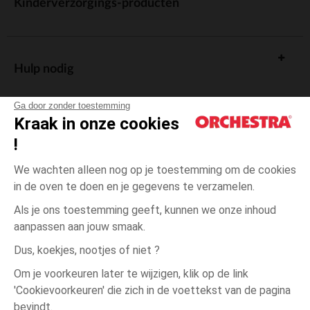
Kinderverzorgings-producten
Hulp nodig
Ga door zonder toestemming
Kraak in onze cookies
!
De cadeaukaart
We wachten alleen nog op je toestemming om de cookies
in de oven te doen en je gegevens te verzamelen.
Als je ons toestemming geeft, kunnen we onze inhoud
aanpassen aan jouw smaak.
Algemene verkoopsvoorwaarden
Dus, koekjes, nootjes of niet ?
Wettelijke bepalingen
*Commerciële aanbiedingen
Om je voorkeuren later te wijzigen, klik op de link
Persoonsgegevens
'Cookievoorkeuren' die zich in de voettekst van de pagina
één
Ecru
Ecru
maat
Cookies beheren
bevindt.