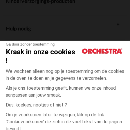
Kinderverzorgings-producten
Hulp nodig
Ga door zonder toestemming
Kraak in onze cookies
!
De cadeaukaart
We wachten alleen nog op je toestemming om de cookies
in de oven te doen en je gegevens te verzamelen.
Als je ons toestemming geeft, kunnen we onze inhoud
aanpassen aan jouw smaak.
Algemene verkoopsvoorwaarden
Dus, koekjes, nootjes of niet ?
Wettelijke bepalingen
*Commerciële aanbiedingen
Om je voorkeuren later te wijzigen, klik op de link
Persoonsgegevens
'Cookievoorkeuren' die zich in de voettekst van de pagina
één
Beige
Beige
maat
Cookies beheren
bevindt.