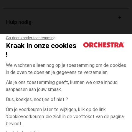
Hulp nodig
Ga door zonder toestemming
Kraak in onze cookies
!
De cadeaukaart
We wachten alleen nog op je toestemming om de cookies
in de oven te doen en je gegevens te verzamelen.
Als je ons toestemming geeft, kunnen we onze inhoud
aanpassen aan jouw smaak.
Algemene verkoopsvoorwaarden
Dus, koekjes, nootjes of niet ?
Wettelijke bepalingen
*Commerciële aanbiedingen
Om je voorkeuren later te wijzigen, klik op de link
Persoonsgegevens
'Cookievoorkeuren' die zich in de voettekst van de pagina
één
Groen
Groen
maat
Cookies beheren
bevindt.
Toegankelijkheid: niet conform