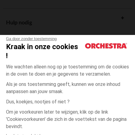
Hulp nodig
Ga door zonder toestemming
Kraak in onze cookies
!
De cadeaukaart
We wachten alleen nog op je toestemming om de cookies
in de oven te doen en je gegevens te verzamelen.
Als je ons toestemming geeft, kunnen we onze inhoud
aanpassen aan jouw smaak.
Algemene verkoopsvoorwaarden
Dus, koekjes, nootjes of niet ?
Wettelijke bepalingen
*Commerciële aanbiedingen
Om je voorkeuren later te wijzigen, klik op de link
Persoonsgegevens
'Cookievoorkeuren' die zich in de voettekst van de pagina
één
Print
Print
maat
Cookies beheren
bevindt.
Toegankelijkheid: niet conform