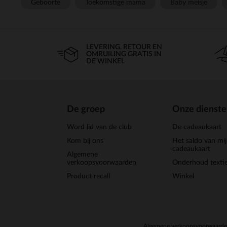
Geboorte
Toekomstige mama
Baby meisje
LEVERING, RETOUR EN
OMRUILING GRATIS IN
DE WINKEL
De groep
Onze dienst
Word lid van de club
De cadeaukaart
Kom bij ons
Het saldo van mi
cadeaukaart
Algemene
verkoopsvoorwaarden
Onderhoud textie
Product recall
Winkel
Algemene verkoopsvoorwaard