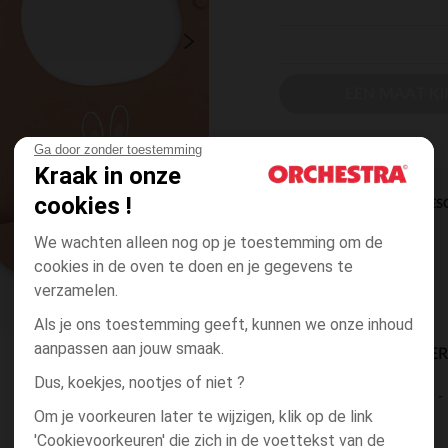
EEN MAAT KI
Ga door zonder toestemming
Kraak in onze
cookies !
DIRECTE BES
We wachten alleen nog op je toestemming om de
cookies in de oven te doen en je gegevens te
verzamelen.
Als je ons toestemming geeft, kunnen we onze inhoud
aanpassen aan jouw smaak.
BESCHIKBAARE LEVE
Dus, koekjes, nootjes of niet ?
levering aan huis
Om je voorkeuren later te wijzigen, klik op de link
2 tot 4 dagen
'Cookievoorkeuren' die zich in de voettekst van de