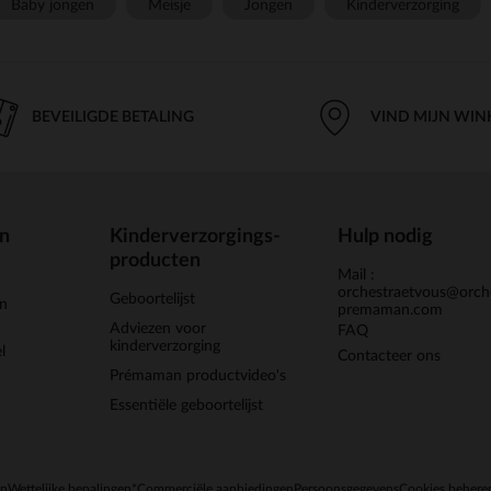
Baby jongen
Meisje
Jongen
Kinderverzorging
BEVEILIGDE BETALING
VIND MIJN WIN
en
Kinderverzorgings-
Hulp nodig
producten
Mail :
orchestraetvous@orch
Geboortelijst
jn
premaman.com
Adviezen voor
FAQ
kinderverzorging
l
Contacteer ons
Prémaman productvideo's
Essentiële geboortelijst
en
Wettelijke bepalingen
*Commerciële aanbiedingen
Persoonsgegevens
Cookies behere