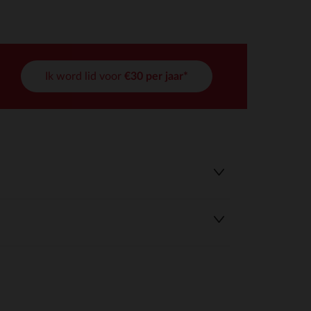
Ik word lid voor
€30 per jaar*
r wens aan te passen en te beheren, en zorgt ervoor dat aan de