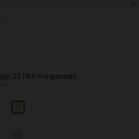
×
betje 2STKS Kangaroots
UNQ
één
maat