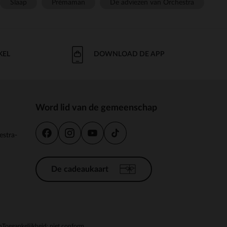
Slaap
Prémaman
De adviezen van Orchestra
KEL
DOWNLOAD DE APP
Word lid van de gemeenschap
estra-
De cadeaukaart
n
Toegankelijkheid: niet conform