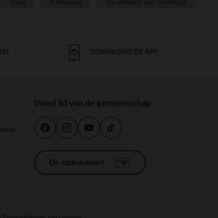
Slaap
Prémaman
De adviezen van Orchestra
KEL
DOWNLOAD DE APP
Word lid van de gemeenschap
estra-
De cadeaukaart
n
Toegankelijkheid: niet conform