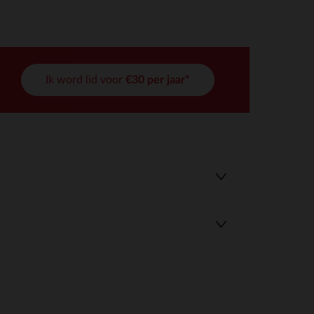
Ik word lid voor
€30 per jaar*
r wens aan te passen en te beheren, en zorgt ervoor dat aan de