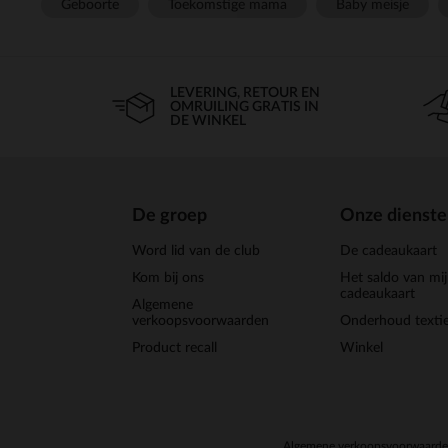
Geboorte
Toekomstige mama
Baby meisje
LEVERING, RETOUR EN
OMRUILING GRATIS IN
DE WINKEL
De groep
Onze dienst
Word lid van de club
De cadeaukaart
Kom bij ons
Het saldo van mi
cadeaukaart
Algemene
verkoopsvoorwaarden
Onderhoud textie
Product recall
Winkel
Algemene verkoopsvoorwaard