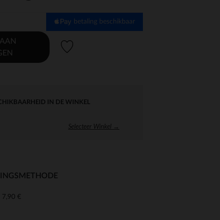
betaling beschikbaar
 AAN
Verlanglijstje.
GEN
CHIKBAARHEID IN DE WINKEL
Selecteer Winkel →
RINGSMETHODE
7,90 €