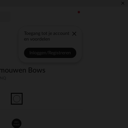
×
Toegang tot je account
en voordelen
Inloggen/Registreren
e mouwen Bows
UNQ
één
maat