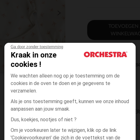
TOEVOEGEN
WINKELWA
Ga door zonder toestemming
Kraak in onze
cookies !
DIRECTE BES
We wachten alleen nog op je toestemming om de
cookies in de oven te doen en je gegevens te
verzamelen.
Als je ons toestemming geeft, kunnen we onze inhoud
aanpassen aan jouw smaak.
BESCHIKBAARE LEVE
Dus, koekjes, nootjes of niet ?
levering aan huis
Om je voorkeuren later te wijzigen, klik op de link
2 tot 4 dagen
'Cookievoorkeuren' die zich in de voettekst van de