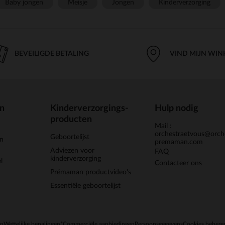
Baby jongen
Meisje
Jongen
Kinderverzorging
BEVEILIGDE BETALING
VIND MIJN WIN
en
Kinderverzorgings-
Hulp nodig
producten
Mail :
orchestraetvous@orch
Geboortelijst
jn
premaman.com
Adviezen voor
FAQ
kinderverzorging
l
Contacteer ons
Prémaman productvideo's
Essentiële geboortelijst
en
Wettelijke bepalingen
*Commerciële aanbiedingen
Persoonsgegevens
Cookies behere