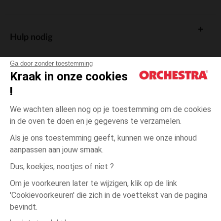
Hulp nodig
Ga door zonder toestemming
Kraak in onze cookies
!
De cadeaukaart
We wachten alleen nog op je toestemming om de cookies
in de oven te doen en je gegevens te verzamelen.
Als je ons toestemming geeft, kunnen we onze inhoud
aanpassen aan jouw smaak.
Algemene verkoopsvoorwaarden
Dus, koekjes, nootjes of niet ?
Wettelijke bepalingen
*Commerciële aanbiedingen
Om je voorkeuren later te wijzigen, klik op de link
Persoonsgegevens
'Cookievoorkeuren' die zich in de voettekst van de pagina
één
Meerkleurig
Meerkleurig
maat
Cookies beheren
bevindt.
Toegankelijkheid: niet conform