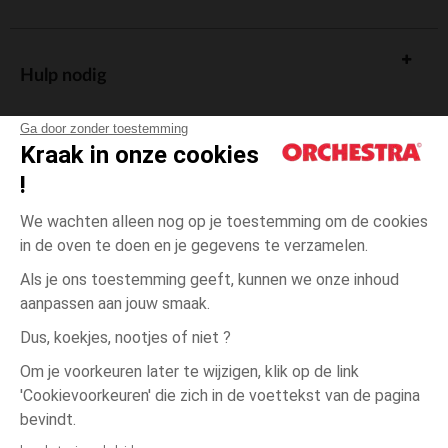
Hulp nodig
Ga door zonder toestemming
Kraak in onze cookies
!
De cadeaukaart
We wachten alleen nog op je toestemming om de cookies
in de oven te doen en je gegevens te verzamelen.
Als je ons toestemming geeft, kunnen we onze inhoud
aanpassen aan jouw smaak.
Algemene verkoopsvoorwaarden
Dus, koekjes, nootjes of niet ?
Wettelijke bepalingen
*Commerciële aanbiedingen
Om je voorkeuren later te wijzigen, klik op de link
Persoonsgegevens
'Cookievoorkeuren' die zich in de voettekst van de pagina
één
Beige
Beige
maat
Cookies beheren
bevindt.
Toegankelijkheid: niet conform