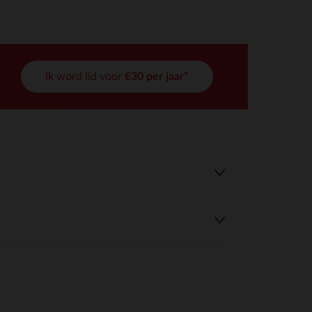
Ik word lid voor
€30 per jaar*
r wens aan te passen en te beheren, en zorgt ervoor dat aan de