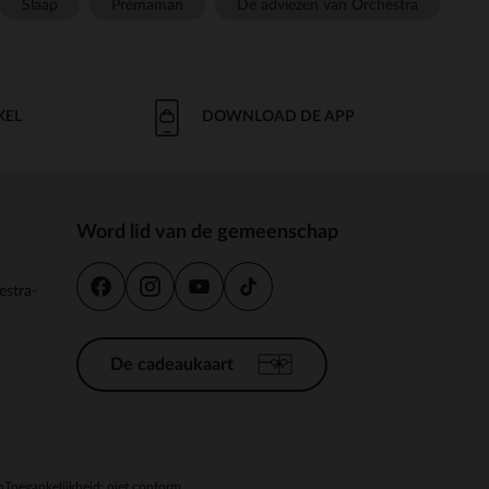
Slaap
Prémaman
De adviezen van Orchestra
KEL
DOWNLOAD DE APP
Word lid van de gemeenschap
estra-
De cadeaukaart
n
Toegankelijkheid: niet conform