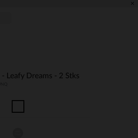
×
 - Leafy Dreams - 2 Stks
-UNQ
één
maat