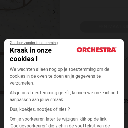
EEN MAAT KI
Ga door zonder toestemming
Kraak in onze
cookies !
DIRECTE BES
We wachten alleen nog op je toestemming om de
cookies in de oven te doen en je gegevens te
verzamelen.
Als je ons toestemming geeft, kunnen we onze inhoud
aanpassen aan jouw smaak.
BESCHIKBAARE LEVE
Dus, koekjes, nootjes of niet ?
levering aan huis
Om je voorkeuren later te wijzigen, klik op de link
2 tot 4 dagen
'Cookievoorkeuren' die zich in de voettekst van de