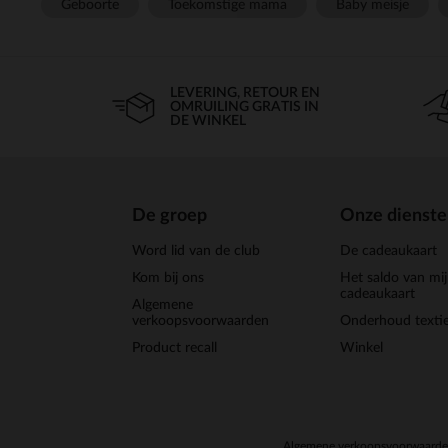
Geboorte
Toekomstige mama
Baby meisje
LEVERING, RETOUR EN
OMRUILING GRATIS IN
DE WINKEL
De groep
Onze dienst
Word lid van de club
De cadeaukaart
Kom bij ons
Het saldo van mi
cadeaukaart
Algemene
verkoopsvoorwaarden
Onderhoud textie
Product recall
Winkel
Algemene verkoopsvoorwaard