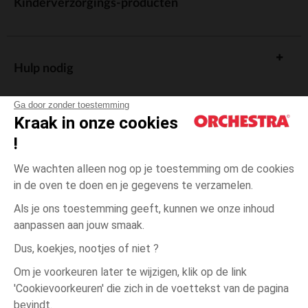
Kinderverzorgings-producten
Hulp nodig
Ga door zonder toestemming
Kraak in onze cookies
!
De cadeaukaart
We wachten alleen nog op je toestemming om de cookies
in de oven te doen en je gegevens te verzamelen.
Als je ons toestemming geeft, kunnen we onze inhoud
aanpassen aan jouw smaak.
Algemene verkoopsvoorwaarden
Dus, koekjes, nootjes of niet ?
Wettelijke bepalingen
*Commerciële aanbiedingen
Om je voorkeuren later te wijzigen, klik op de link
Persoonsgegevens
'Cookievoorkeuren' die zich in de voettekst van de pagina
één
Beige
Beige
maat
Cookies beheren
bevindt.