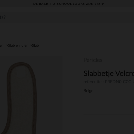
DE BACK-TO-SCHOOL LOOKS ZIJN ER! ✨
den
Slab en luier
Slab
Péricles
Slabbetje Velcr
referentie : PRFDN0-CCC
Beige