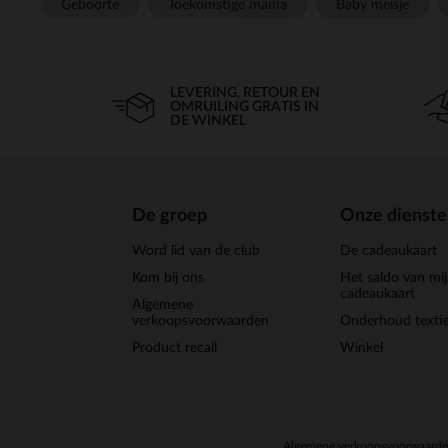
Geboorte
Toekomstige mama
Baby meisje
LEVERING, RETOUR EN
OMRUILING GRATIS IN
DE WINKEL
De groep
Onze dienst
Word lid van de club
De cadeaukaart
Kom bij ons
Het saldo van mi
cadeaukaart
Algemene
verkoopsvoorwaarden
Onderhoud textie
Product recall
Winkel
Algemene verkoopsvoorwaard