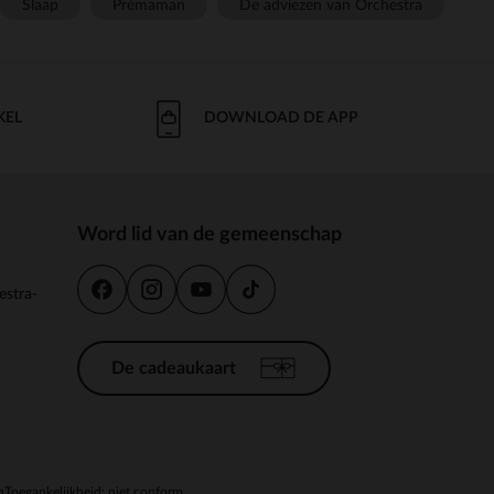
Slaap
Prémaman
De adviezen van Orchestra
KEL
DOWNLOAD DE APP
Word lid van de gemeenschap
estra-
De cadeaukaart
n
Toegankelijkheid: niet conform