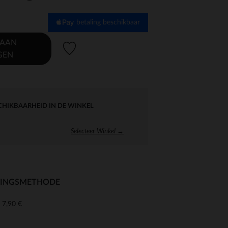
betaling beschikbaar
 AAN
Verlanglijstje.
GEN
CHIKBAARHEID IN DE WINKEL
Selecteer Winkel →
RINGSMETHODE
7,90 €