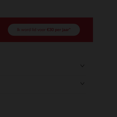
Ik word lid voor
€30 per jaar*
r wens aan te passen en te beheren, en zorgt ervoor dat aan de