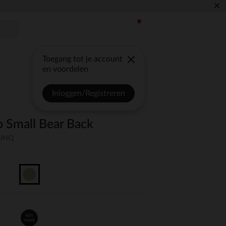
×
Toegang tot je account
en voordelen
Inloggen/Registreren
o Small Bear Back
-UNQ
één
maat