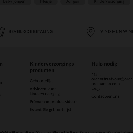
Baby jongen
Meisje
Jongen
Kinderverzorging
BEVEILIGDE BETALING
VIND MIJN WIN
en
Kinderverzorgings-
Hulp nodig
producten
Mail :
orchestraetvous@orch
Geboortelijst
jn
premaman.com
Adviezen voor
FAQ
kinderverzorging
l
Contacteer ons
Prémaman productvideo's
Essentiële geboortelijst
en
Wettelijke bepalingen
*Commerciële aanbiedingen
Persoonsgegevens
Cookies behere