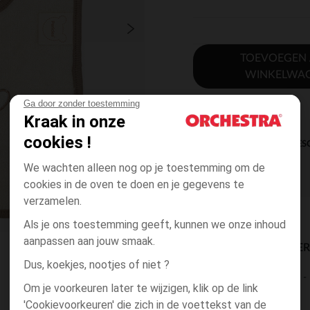
TOEVOEGEN
WINKELWA
Ga door zonder toestemming
Kraak in onze
cookies !
DIRECTE BES
We wachten alleen nog op je toestemming om de
cookies in de oven te doen en je gegevens te
verzamelen.
Als je ons toestemming geeft, kunnen we onze inhoud
aanpassen aan jouw smaak.
BESCHIKBAARE LEVE
Dus, koekjes, nootjes of niet ?
levering aan huis
Om je voorkeuren later te wijzigen, klik op de link
2 tot 4 dagen
'Cookievoorkeuren' die zich in de voettekst van de