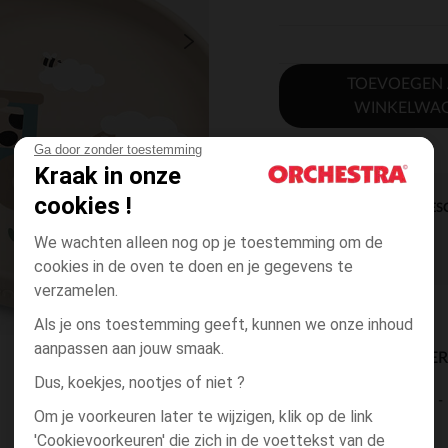
TOEVOEGEN
WINKELWA
Ga door zonder toestemming
Kraak in onze
cookies !
DIRECTE BES
We wachten alleen nog op je toestemming om de
cookies in de oven te doen en je gegevens te
verzamelen.
Als je ons toestemming geeft, kunnen we onze inhoud
aanpassen aan jouw smaak.
BESCHIKBAARE LEVE
Dus, koekjes, nootjes of niet ?
levering aan huis
Om je voorkeuren later te wijzigen, klik op de link
2 tot 4 dagen
'Cookievoorkeuren' die zich in de voettekst van de