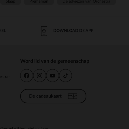
Slaap
Prémaman
De adviezen van Orchestra
KEL
DOWNLOAD DE APP
Word lid van de gemeenschap
estra-
De cadeaukaart
n
Toegankelijkheid: niet conform