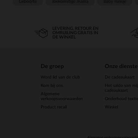
Geboorte
Toekomstige mama
Baby meisje
LEVERING, RETOUR EN
OMRUILING GRATIS IN
DE WINKEL
De groep
Onze dienst
Word lid van de club
De cadeaukaart
Kom bij ons
Het saldo van mi
cadeaukaart
Algemene
verkoopsvoorwaarden
Onderhoud textie
Product recall
Winkel
Algemene verkoopsvoorwaard