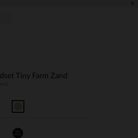
×
jdset Tiny Farm Zand
-UNQ
één
maat