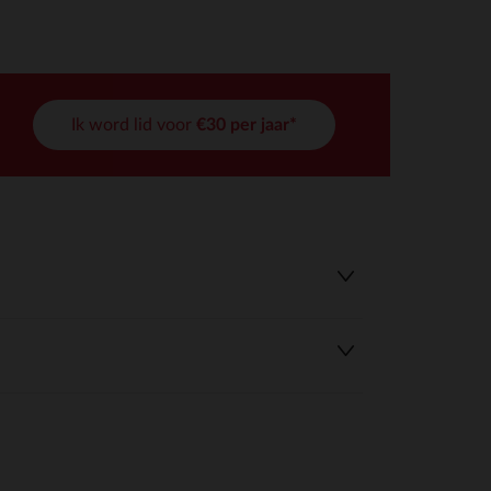
Ik word lid voor
€30 per jaar*
r wens aan te passen en te beheren, en zorgt ervoor dat aan de