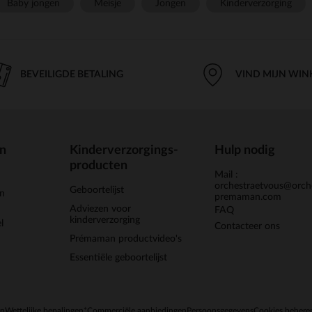
Baby jongen
Meisje
Jongen
Kinderverzorging
BEVEILIGDE BETALING
VIND MIJN WIN
en
Kinderverzorgings-
Hulp nodig
producten
Mail :
orchestraetvous@orch
Geboortelijst
jn
premaman.com
Adviezen voor
FAQ
kinderverzorging
l
Contacteer ons
Prémaman productvideo's
Essentiële geboortelijst
en
Wettelijke bepalingen
*Commerciële aanbiedingen
Persoonsgegevens
Cookies behere