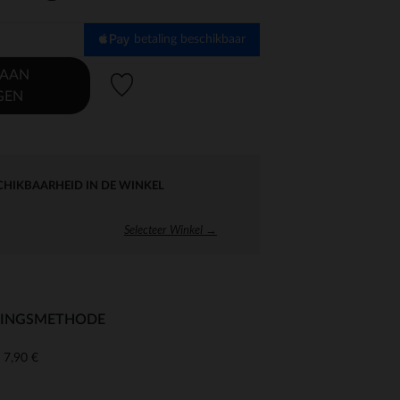
betaling beschikbaar
 AAN
Verlanglijstje.
GEN
CHIKBAARHEID IN DE WINKEL
Selecteer Winkel →
RINGSMETHODE
7,90 €