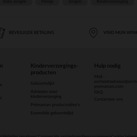
Baby jongen
Meisje
Jongen
Kinderverzorging
BEVEILIGDE BETALING
VIND MIJN WIN
en
Kinderverzorgings-
Hulp nodig
producten
Mail :
orchestraetvous@orch
Geboortelijst
jn
premaman.com
Adviezen voor
FAQ
kinderverzorging
l
Contacteer ons
Prémaman productvideo's
Essentiële geboortelijst
en
Wettelijke bepalingen
*Commerciële aanbiedingen
Persoonsgegevens
Cookies behere