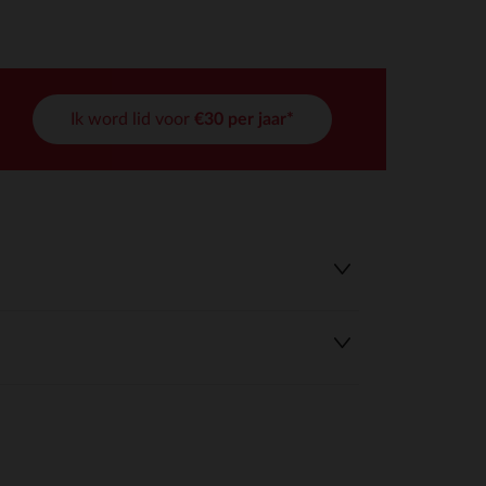
Ik word lid voor
€30 per jaar*
r wens aan te passen en te beheren, en zorgt ervoor dat aan de