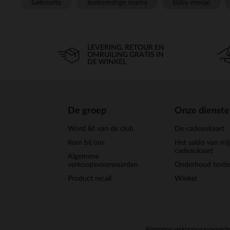
Geboorte
Toekomstige mama
Baby meisje
LEVERING, RETOUR EN
OMRUILING GRATIS IN
DE WINKEL
De groep
Onze dienst
Word lid van de club
De cadeaukaart
Kom bij ons
Het saldo van mi
cadeaukaart
Algemene
verkoopsvoorwaarden
Onderhoud textie
Product recall
Winkel
Algemene verkoopsvoorwaard