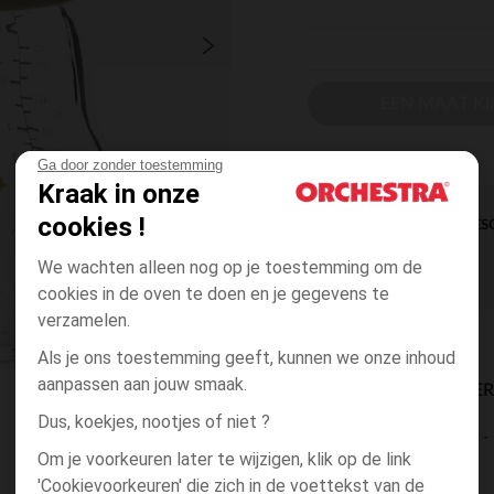
EEN MAAT KI
Ga door zonder toestemming
Kraak in onze
cookies !
DIRECTE BES
We wachten alleen nog op je toestemming om de
cookies in de oven te doen en je gegevens te
verzamelen.
Als je ons toestemming geeft, kunnen we onze inhoud
aanpassen aan jouw smaak.
BESCHIKBAARE LEVE
Dus, koekjes, nootjes of niet ?
levering aan huis
Om je voorkeuren later te wijzigen, klik op de link
2 tot 4 dagen
'Cookievoorkeuren' die zich in de voettekst van de