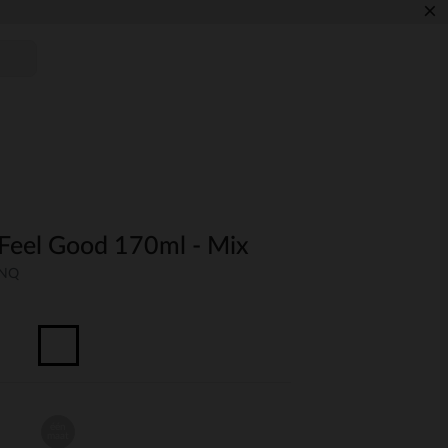
×
s Feel Good 170ml - Mix
UNQ
één
maat