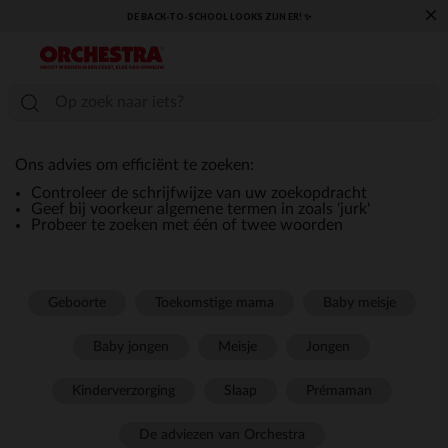
×
DE BACK-TO-SCHOOL LOOKS ZIJN ER! ✨
Ons advies om efficiënt te zoeken:
Controleer de schrijfwijze van uw zoekopdracht
Geef bij voorkeur algemene termen in zoals 'jurk'
Probeer te zoeken met één of twee woorden
Geboorte
Toekomstige mama
Baby meisje
Baby jongen
Meisje
Jongen
Kinderverzorging
Slaap
Prémaman
De adviezen van Orchestra