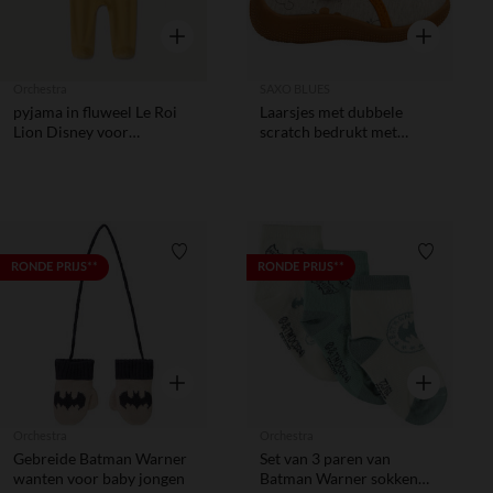
Snel overzicht
Snel overzic
Orchestra
SAXO BLUES
pyjama in fluweel Le Roi
Laarsjes met dubbele
Lion Disney voor
scratch bedrukt met
babyjongens
Mickey Disney voor baby
jongen
Verlanglijstje.
Verlanglij
RONDE PRIJS**
RONDE PRIJS**
Snel overzicht
Snel overzic
Orchestra
Orchestra
Gebreide Batman Warner
Set van 3 paren van
wanten voor baby jongen
Batman Warner sokken