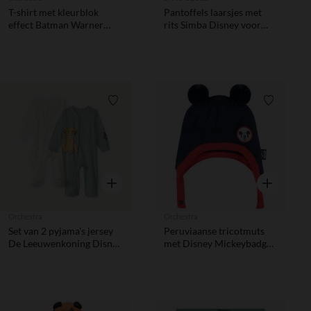
T-shirt met kleurblok
Pantoffels laarsjes met
effect Batman Warner
rits Simba Disney voor
voor baby jongen
jongen
Verlanglijstje.
Verlanglij
Snel overzicht
Snel overzic
Orchestra
Orchestra
Set van 2 pyjama's jersey
Peruviaanse tricotmuts
De Leeuwenkoning Disney
met Disney Mickeybadge
voor baby jongen
en pompons