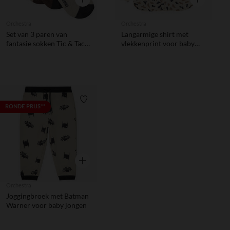
Orchestra
Orchestra
Set van 3 paren van
Langarmige shirt met
fantasie sokken Tic & Tac
vlekkenprint voor baby
Disney voor baby jongen
jongen
Verlanglijstje.
RONDE PRIJS**
Snel overzicht
Orchestra
Joggingbroek met Batman
Warner voor baby jongen