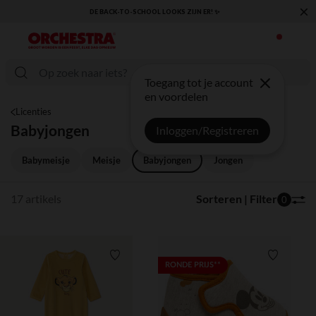
×
✨
KLAAR VOOR DE TERUGKEER NAAR SCHOOL: ONTDEK ONZE ESSENTI
Toegang tot je account
en voordelen
Licenties
Babyjongen
Inloggen/Registreren
Babymeisje
Meisje
Babyjongen
Jongen
17 artikels
Sorteren | Filter
0
Verlanglijstje.
Verlanglij
RONDE PRIJS**