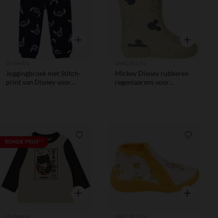
Snel overzicht
Snel overzic
Orchestra
SAXO BLUES
Joggingbroek met Stitch-
Mickey Disney rubberen
print van Disney voor
regenlaarzen voor
babyjongens
babyjongens
Verlanglijstje.
Verlanglij
RONDE PRIJS**
Snel overzicht
Snel overzic
Orchestra
SAXO BLUES