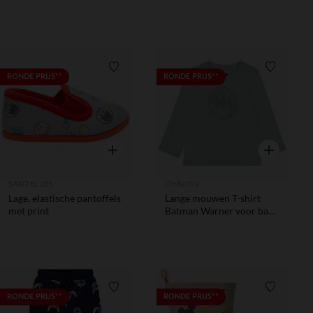
voor jongen
Verlanglijstje.
Verlanglij
RONDE PRIJS**
RONDE PRIJS**
Snel overzicht
Snel overzic
SAXO BLUES
Orchestra
Lage, elastische pantoffels
Lange mouwen T-shirt
met print
Batman Warner voor baby
jongen
Verlanglijstje.
Verlanglij
RONDE PRIJS**
RONDE PRIJS**