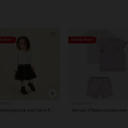
Verlanglijstje.
 PRIJS**
RONDE PRIJS**
Snel overzicht
hestra
Orchestra
Tweekleurige jurk met Harry Potter Warner patch voor baby meisjes