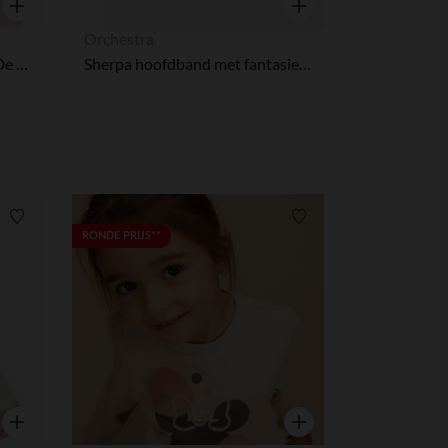
Snel overzicht
Snel overzicht
Orchestra
Mouwloos T-shirt In Jersey De Leeuwenkoning Disney Voor Meisje
Sherpa hoofdband met fantasie oren voor meisjes
Verlanglijstje.
Verlanglijstje.
RONDE PRIJS**
Snel overzicht
Snel overzicht