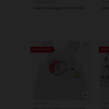
SAXO BLUES
Orc
Laarzen van regen met Minnie Disney-print voor meisjes
Verlanglijstje.
RONDE PRIJS**
RONDE
Snel overzicht
Orchestra
Orc
Mouwloos shirt in jersey met Ariel Disney print voor baby meisje