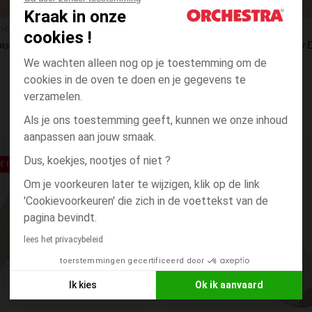
Kraak in onze
Snel overzicht
hestra
Orchestra
cookies !
Schoudertop met volant en print van Marie Disney
We wachten alleen nog op je toestemming om de
cookies in de oven te doen en je gegevens te
verzamelen.
Als je ons toestemming geeft, kunnen we onze inhoud
aanpassen aan jouw smaak.
Verlanglijstje.
Dus, koekjes, nootjes of niet ?
 PRIJS**
RONDE PRIJS**
Om je voorkeuren later te wijzigen, klik op de link
'Cookievoorkeuren' die zich in de voettekst van de
pagina bevindt.
lees het privacybeleid
toerstemmingen gecertificeerd door
Ik kies
Ok ik aanvaard
Axeptio consent
Toestemmingsbeheerplatform: Personaliseer uw opties
Snel overzicht