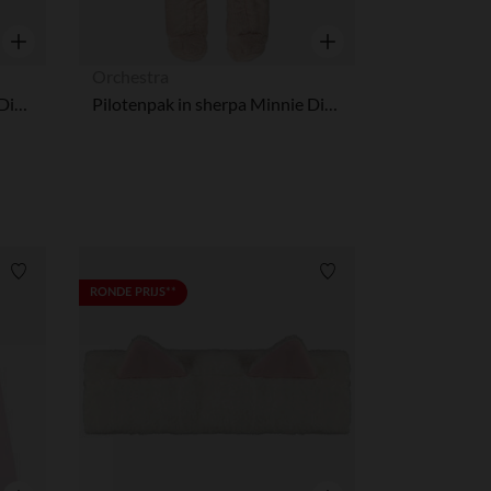
Snel overzicht
Snel overzicht
Orchestra
Pantoffels met stippen Nala Disney voor meisjes
Pilotenpak in sherpa Minnie Disney voor babymeisje met verschillende afwerkingen per leeftijdsperiode
Verlanglijstje.
Verlanglijstje.
RONDE PRIJS**