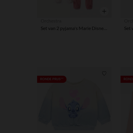
Snel overzicht
Orchestra
Orc
Set van 2 pyjama's Marie Disney voor babymeisjes met verschillende sluitingen per leeftijdsgroep
Verlanglijstje.
RONDE PRIJS**
RONDE