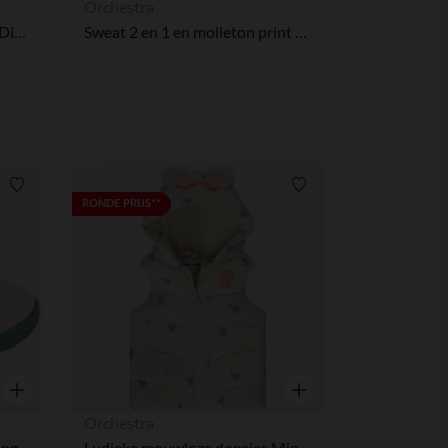
Orchestra
Set van 3 paren sokken Nala Disney voor meisjes
Sweat 2 en 1 en molleton print Minnie Disney pour bébé fille
r wens aan te passen en te beheren, en zorgt ervoor dat aan de
Verlanglijstje.
Verlanglijstje.
RONDE PRIJS**
Snel overzicht
Snel overzicht
Orchestra
Pantoffels met rits Stitch & Angel Disney voor baby
Ludieke mouwloze donsjas Minnie Disney voor baby meisje