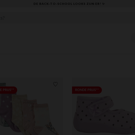
KLAAR VOOR DE TERUGKEER NAAR SCHOOL: ONTDEK ONZE ESSENTIALS ✏️
Verlanglijstje.
 PRIJS**
RONDE PRIJS**