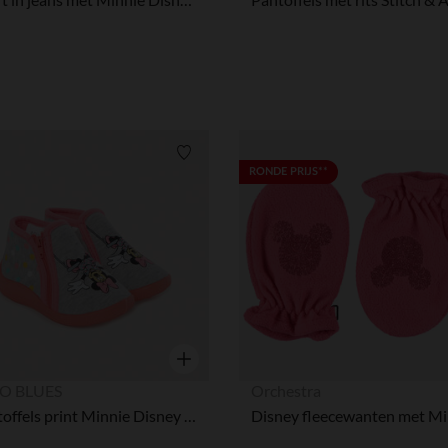
Verlanglijstje.
RONDE PRIJS**
Snel overzicht
O BLUES
Orchestra
Pantoffels print Minnie Disney meisjes baby