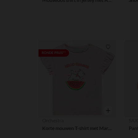
Verlanglijstje.
RONDE PRIJS**
Snel overzicht
Orchestra
SAX
Korte mouwen T-shirt met Marie Disney print en pailletten meisjes