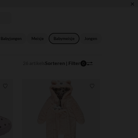
×
🎒
Babyjongen
Meisje
Babymeisje
Jongen
26 artikels
Sorteren | Filter
0
Verlanglijstje.
Verlanglijstje.