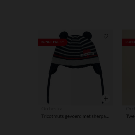
Verlanglijstje.
RONDE PRIJS**
RONDE
Snel overzicht
Orchestra
Orc
Tricotmuts gevoerd met sherpastof en met oorwarmers - Disney Minnie