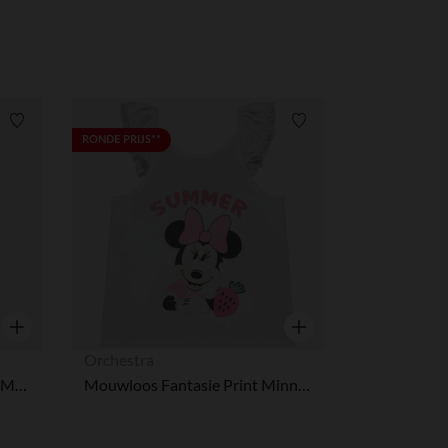
Verlanglijstje.
Verlanglijstje.
RONDE PRIJS**
Snel overzicht
Snel overzicht
Orchestra
Set van 3 fleece stukken met Minnie Disney vest voor baby meisje
Mouwloos Fantasie Print Minnie Disney voor baby meisje