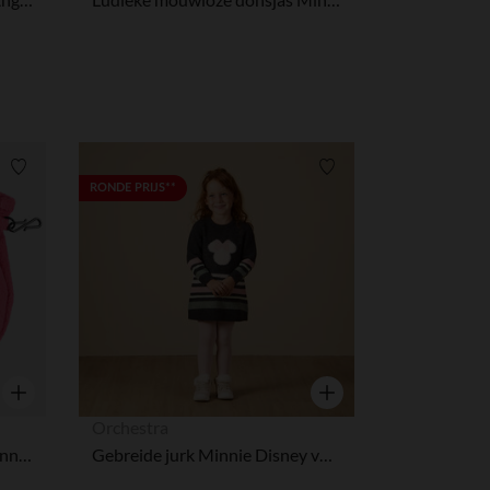
Verlanglijstje.
Verlanglijstje.
RONDE PRIJS**
Snel overzicht
Snel overzicht
Orchestra
Disney fleecewanten met Minnie van lovertjes
Gebreide jurk Minnie Disney voor meisjes