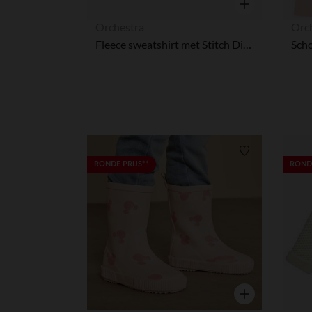
Snel overzicht
Orchestra
Orc
Fleece sweatshirt met Stitch Disney in gradient effect voor meisjes
Verlanglijstje.
RONDE PRIJS**
RONDE
Snel overzicht