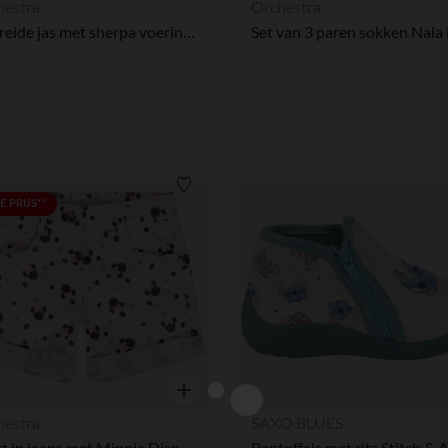
hestra
Orchestra
Gebreide jas met sherpa voering Marie Disney voor meisjes
Ons platform stelt u in staat om uw privacy-instellingen naa
Verlanglijstje.
 PRIJS**
Snel overzicht
hestra
SAXO BLUES
Short in jeans met Minnie Disney-print meisjes