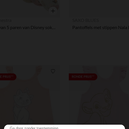
Snel overzicht
hestra
SAXO BLUES
Set van 5 paren van Disney sokken voor meisjes
Verlanglijstje.
 PRIJS**
RONDE PRIJS**
Ga door zonder toestemming