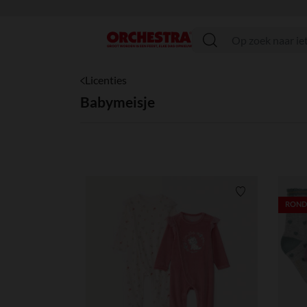
menu
Licenties
Babymeisje
Verlanglijstje.
RONDE