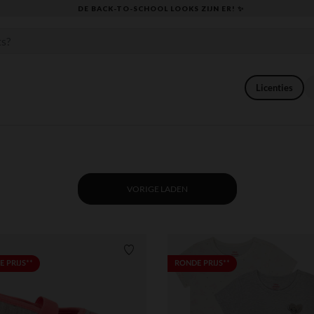
KLAAR VOOR DE TERUGKEER NAAR SCHOOL: ONTDEK ONZE ESSENTIALS ✏️
Licenties
VORIGE LADEN
Verlanglijstje.
 PRIJS**
RONDE PRIJS**