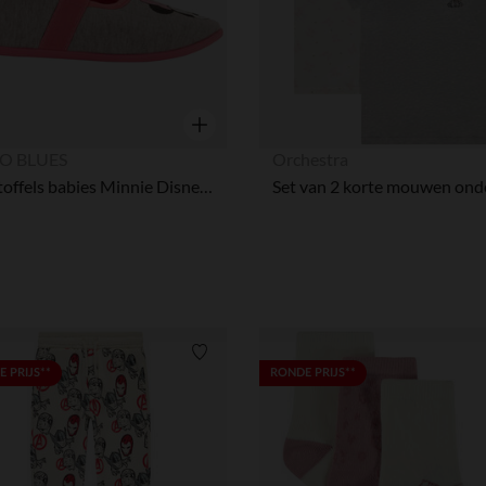
Snel overzicht
O BLUES
Orchestra
Pantoffels babies Minnie Disney meisjes
Verlanglijstje.
 PRIJS**
RONDE PRIJS**