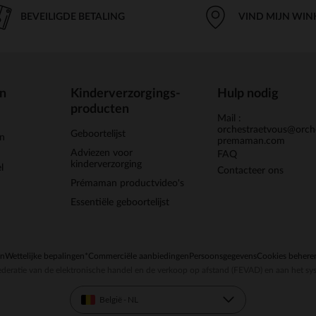
BEVEILIGDE BETALING
VIND MIJN WIN
en
Kinderverzorgings-
Hulp nodig
producten
Mail :
orchestraetvous@orch
Geboortelijst
jn
premaman.com
Adviezen voor
FAQ
kinderverzorging
l
Contacteer ons
Prémaman productvideo's
Essentiële geboortelijst
en
Wettelijke bepalingen
*Commerciële aanbiedingen
Persoonsgegevens
Cookies behere
deratie van de elektronische handel en de verkoop op afstand (FEVAD) en aan het sy
België - NL