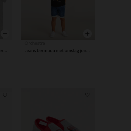
Snel overzicht
Snel overzicht
Orchestra
Set van 2 korte mouwen onderhemdjes Stitch Disney meisjes
Jeans bermuda met omslag jongens
Verlanglijstje.
Verlanglijstje.