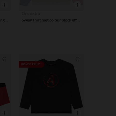
Snel overzicht
Snel overzicht
Orchestra
Pantoffels met rits Stitch & Angel Disney voor baby
Sweatshirt met colour block effect Stitch Disney meisjes
Verlanglijstje.
Verlanglijstje.
RONDE PRIJS**