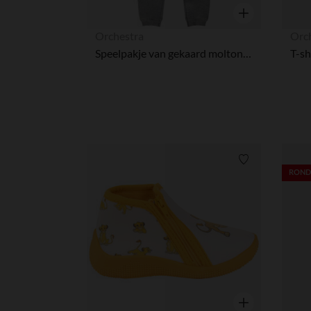
Snel overzicht
Orchestra
Orc
Speelpakje van gekaard molton met Disney-print Mickey voor babyjongens
Verlanglijstje.
RONDE