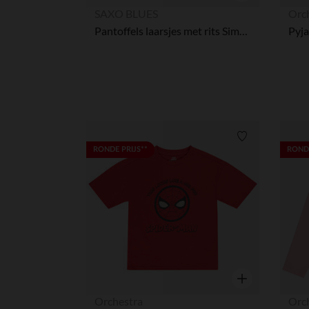
Snel overzicht
SAXO BLUES
Orc
Pantoffels laarsjes met rits Simba Disney voor jongen
Verlanglijstje.
RONDE PRIJS**
RONDE
Snel overzicht
Orchestra
Orc