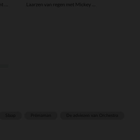
Sweat 2 en 1 en molleton print Minnie Disney pour bébé fille
Laarzen van regen met Mickey Disney-print voor babyjongen
Slaap
Prémaman
De adviezen van Orchestra