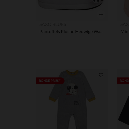
Snel overzicht
SAXO BLUES
SAX
Pantoffels Pluche Hedwige Warner meisjes
Verlanglijstje.
RONDE PRIJS**
RONDE