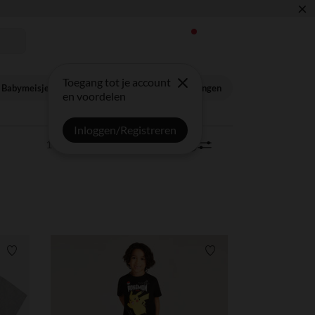
×
🎒
Toegang tot je account
Babymeisje
Babyjongen
Meisje
Jongen
en voordelen
Inloggen/Registreren
118 artikels
Sorteren | Filter
0
Verlanglijstje.
Verlanglijstje.