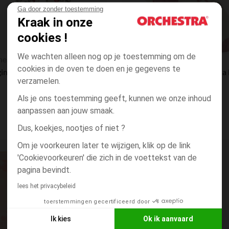
Ga door zonder toestemming
Kraak in onze
cookies !
Snel overzicht
We wachten alleen nog op je toestemming om de
hestra
Orchestra
cookies in de oven te doen en je gegevens te
Jogging fleece bedrukt Avengers Marvel voor jongen
verzamelen.
Als je ons toestemming geeft, kunnen we onze inhoud
aanpassen aan jouw smaak.
Dus, koekjes, nootjes of niet ?
Om je voorkeuren later te wijzigen, klik op de link
Verlanglijstje.
'Cookievoorkeuren' die zich in de voettekst van de
pagina bevindt.
lees het privacybeleid
toerstemmingen gecertificeerd door
Ik kies
Ok ik aanvaard