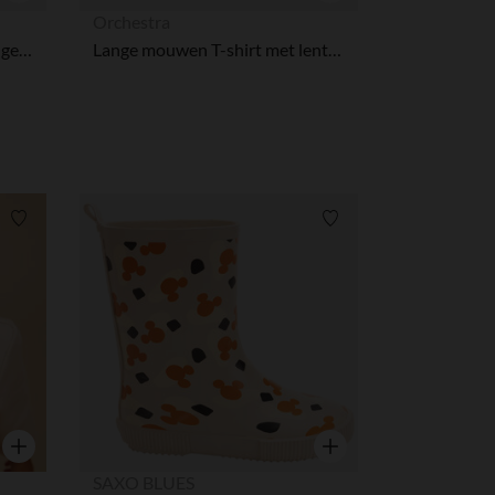
Snel overzicht
Snel overzicht
Orchestra
Koffer met 3 boxershorts jongens met Star Wars Disney kerstthema
Lange mouwen T-shirt met lenticulaire print Captain America Marvel voor jongen
Verlanglijstje.
Verlanglijstje.
Snel overzicht
Snel overzicht
SAXO BLUES