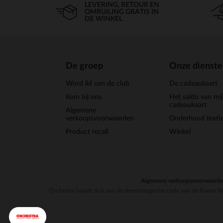
LEVERING, RETOUR EN
OMRUILING GRATIS IN
DE WINKEL
De groep
Onze dienst
Word lid van de club
De cadeaukaart
Kom bij ons
Het saldo van mi
cadeaukaart
Algemene
verkoopsvoorwaarden
Onderhoud textie
Product recall
Winkel
Algemene verkoopsvoorwaard
Orchestra houdt zich aan de deontologische code van de Franse Fe