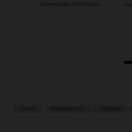
Korte mouwen T-shirt Spider-Man Marvel voor jongen
Geboorte
Toekomstige mama
Baby meisje