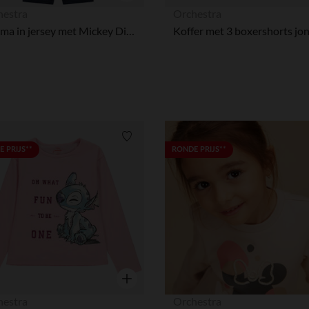
Snel overzicht
hestra
Orchestra
Pyjama in jersey met Mickey Disney-print
Verlanglijstje.
 PRIJS**
RONDE PRIJS**
Snel overzicht
hestra
Orchestra