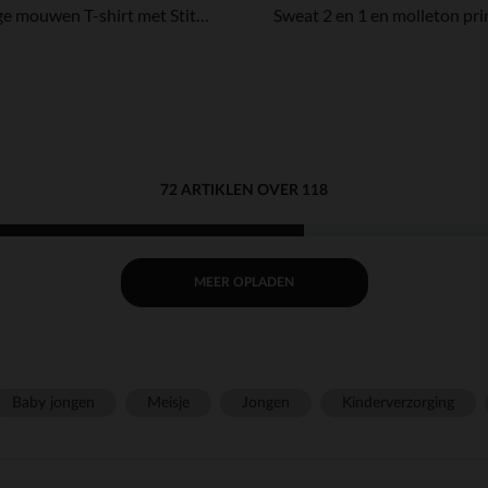
Lange mouwen T-shirt met Stitch print meisjes
72 ARTIKLEN OVER 118
MEER OPLADEN
Baby jongen
Meisje
Jongen
Kinderverzorging