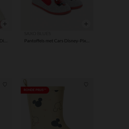
Snel overzicht
Snel overzicht
SAXO BLUES
Set van 3 paren sokken Nala Disney meisjes
Pantoffels met Cars Disney-Pixar patch jongens
Verlanglijstje.
Verlanglijstje.
RONDE PRIJS**