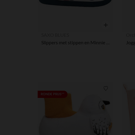
Snel overzicht
SAXO BLUES
Orc
Slippers met stippen en Minnie Disney-badge meisjes met elastisch bandje tot maat 29, vanaf maat 30 zonder bandje
Verlanglijstje.
RONDE PRIJS**