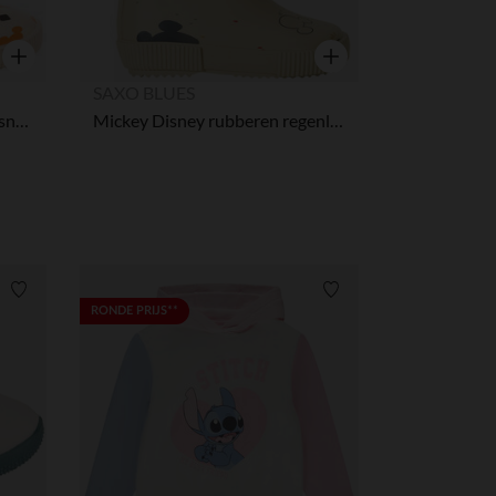
r wens aan te passen en te beheren, en zorgt ervoor dat aan de
Snel overzicht
Snel overzicht
SAXO BLUES
Regenlaarzen met Mickey Disney print jongens
Mickey Disney rubberen regenlaarzen voor babyjongens
Verlanglijstje.
Verlanglijstje.
RONDE PRIJS**