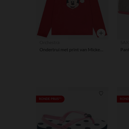
Snel overzicht
Orchestra
SAX
Ondertrui met print van Mickey Disney jongens met een rolkraag voor Kerst
Verlanglijstje.
RONDE PRIJS**
RONDE