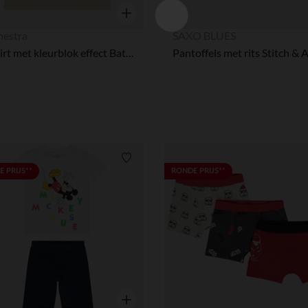
Snel overzicht
hestra
SAXO BLUES
T-shirt met kleurblok effect Batman Warner voor baby jongen
Verlanglijstje.
 PRIJS**
RONDE PRIJS**