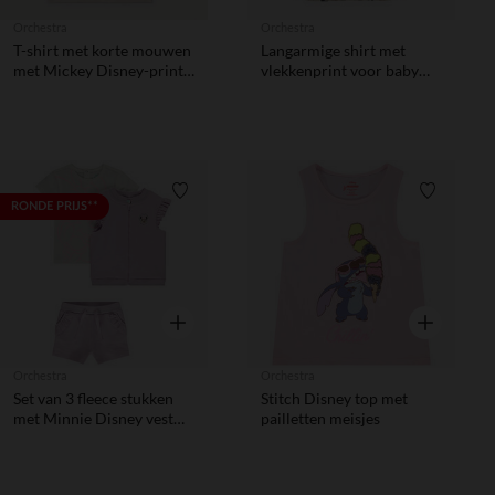
Orchestra
Orchestra
T-shirt met korte mouwen
Langarmige shirt met
met Mickey Disney-print
vlekkenprint voor baby
jongens
jongen
Verlanglijstje.
Verlanglij
RONDE PRIJS**
Snel overzicht
Snel overzic
Orchestra
Orchestra
Set van 3 fleece stukken
Stitch Disney top met
met Minnie Disney vest
pailletten meisjes
voor baby meisje