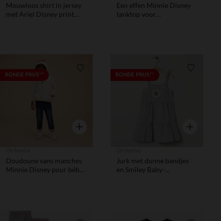
Mouwloos shirt in jersey
Een effen Minnie Disney
met Ariel Disney print
tanktop voor
voor baby meisje
meisjesbaby's
Verlanglijstje.
Verlanglij
RONDE PRIJS**
RONDE PRIJS**
Snel overzicht
Snel overzic
Orchestra
Orchestra
Doudoune sans manches
Jurk met dunne bandjes
Minnie Disney pour bébé
en Smiley Baby-
fille
borduursel