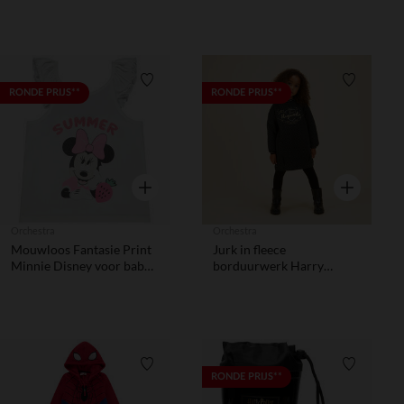
Verlanglijstje.
Verlanglij
RONDE PRIJS**
RONDE PRIJS**
Snel overzicht
Snel overzic
Orchestra
Orchestra
Mouwloos Fantasie Print
Jurk in fleece
Minnie Disney voor baby
borduurwerk Harry
meisje
Potter Warner meisjes
Verlanglijstje.
Verlanglij
RONDE PRIJS**