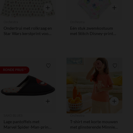
Snel overzicht
Snel overzic
Orchestra
Orchestra
Ondertrui met rolkraag en
Eén stuk zwemkostuum
Star Wars kerstprint voor
met Stitch Disney-print
jongen
meisjes
Verlanglijstje.
Verlanglij
RONDE PRIJS**
Snel overzicht
Snel overzic
SAXO BLUES
Orchestra
Lage pantoffels met
T-shirt met korte mouwen
Marvel Spider-Man-print
met glinsterende Minnie
jongens
Disney-print meisjes