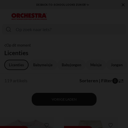
×
KLAAR VOOR DE TERUGKEER NAAR SCHOOL: ONTDEK ONZE ESSENTIALS ✏️🎒
Op dit moment
Licenties
Licenties
Babymeisje
Babyjongen
Meisje
Jongen
119 artikels
Sorteren | Filter
0
VORIGE LADEN