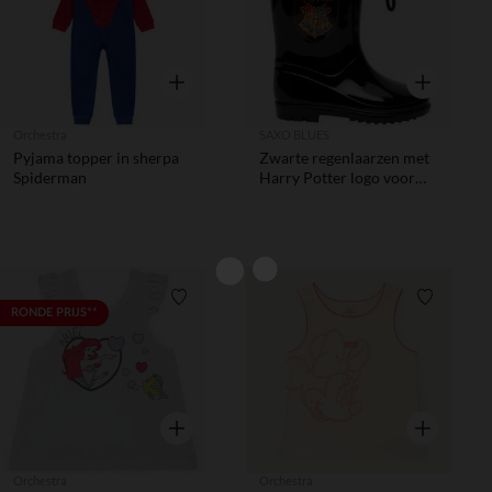
Snel overzicht
Snel overzic
Orchestra
SAXO BLUES
Pyjama topper in sherpa
Zwarte regenlaarzen met
Spiderman
Harry Potter logo voor
jongens
Verlanglijstje.
Verlanglij
RONDE PRIJS**
Snel overzicht
Snel overzic
Orchestra
Orchestra