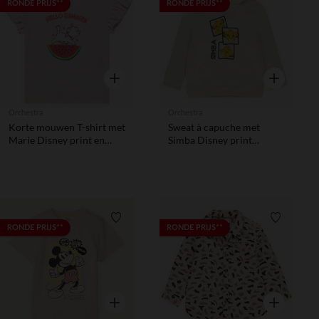
Verlanglijstje.
Verlanglij
RONDE PRIJS**
RONDE PRIJS**
Snel overzicht
Snel overzic
Orchestra
Orchestra
Korte mouwen T-shirt met
Sweat à capuche met
Marie Disney print en
Simba Disney print
pailletten meisjes
jongens
Verlanglijstje.
Verlanglij
RONDE PRIJS**
RONDE PRIJS**
Snel overzicht
Snel overzic