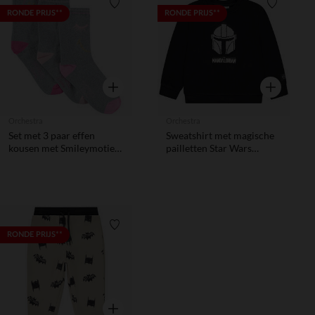
Verlanglijstje.
Verlanglij
RONDE PRIJS**
RONDE PRIJS**
Snel overzicht
Snel overzic
Orchestra
Orchestra
Set met 3 paar effen
Sweatshirt met magische
kousen met Smileymotief
pailletten Star Wars
van jacquard
Disney voor jongen
Verlanglijstje.
RONDE PRIJS**
Snel overzicht