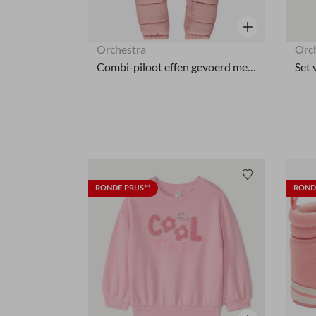
Snel overzicht
Orchestra
Orc
Combi-piloot effen gevoerd met microfleece voor baby meisje
Verlanglijstje.
RONDE PRIJS**
RONDE