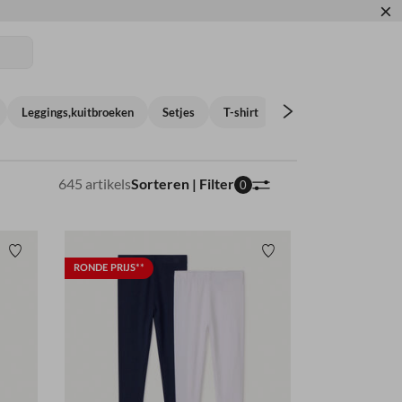
×
 ESSENTIALS ✏️🎒
Leggings,kuitbroeken
Setjes
T-shirt
Shorts,Bloomers
645 artikels
Sorteren | Filter
0
Verlanglijstje.
Verlanglijstje.
RONDE PRIJS**