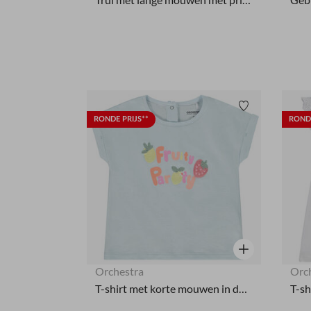
Verlanglijstje.
RONDE PRIJS**
RONDE
Snel overzicht
Orchestra
Orc
T-shirt met korte mouwen in doosvorm voor meisjes