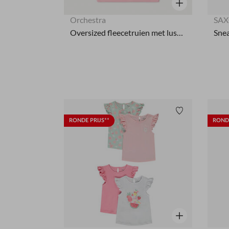
Snel overzicht
Orchestra
SAX
Oversized fleecetruien met lussenpatches voor meisjesbaby's
Verlanglijstje.
RONDE PRIJS**
RONDE
Snel overzicht