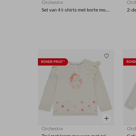
Orchestra
Orc
Set van 4 t-shirts met korte mouwen en volant meisjes
Verlanglijstje.
RONDE PRIJS**
RONDE
Snel overzicht
Orchestra
Orc
Trui met lange mouwen met print fantasie meisjes