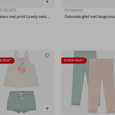
Snel overzicht
O BLUES
Orchestra
Sneakers met print Lovely meisjes
Verlanglijstje.
 PRIJS**
RONDE PRIJS**
Snel overzicht