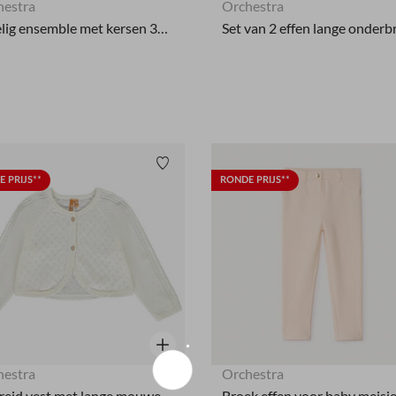
hestra
Orchestra
2-delig ensemble met kersen 3D bloemblaadjes voor meisje
Verlanglijstje.
 PRIJS**
RONDE PRIJS**
Snel overzicht
hestra
Orchestra
Gebreid vest met lange mouwen meisjes
Broek effen voor baby meisj