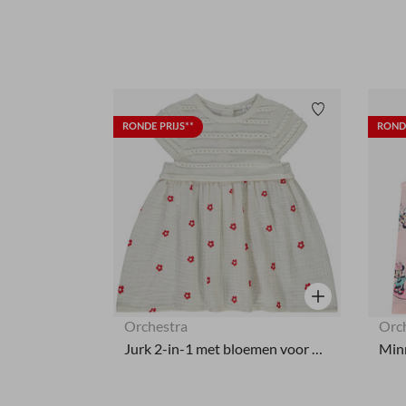
Verlanglijstje.
RONDE PRIJS**
RONDE
Snel overzicht
Orchestra
Orc
Jurk 2-in-1 met bloemen voor meisjes