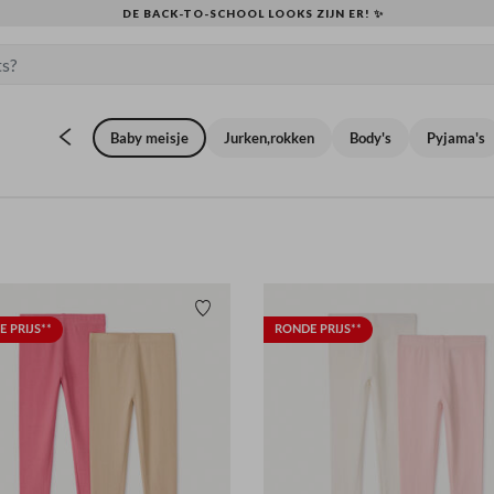
KLAAR VOOR DE TERUGKEER NAAR SCHOOL: ONTDEK ONZE
Baby meisje
Jurken,rokken
Body's
Pyjama's
Verlanglijstje.
 PRIJS**
RONDE PRIJS**