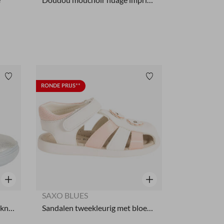
Verlanglijstje.
Verlanglijstje.
RONDE PRIJS**
Snel overzicht
Snel overzicht
SAXO BLUES
Booties in zilver met fantasieknoop meisjes
Sandalen tweekleurig met bloemen voor baby meisje