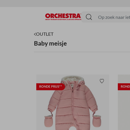
menu
OUTLET
Baby meisje
Verlanglijstje.
RONDE PRIJS**
RONDE