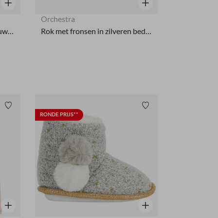
Snel overzicht
Snel overzicht
Orchestra
Gebreide gilet met lange mouwen en puntjes voor meisjes
Rok met fronsen in zilveren bedrukt tule voor meisjes
Verlanglijstje.
Verlanglijstje.
RONDE PRIJS**
Snel overzicht
Snel overzicht