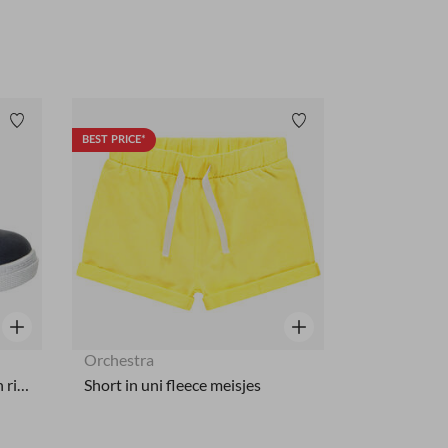
Verlanglijstje.
Verlanglijstje.
BEST PRICE*
Snel overzicht
Snel overzicht
Orchestra
Marine laarsjes met veters en rits voor baby meisjes
Short in uni fleece meisjes