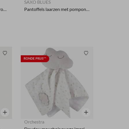
SAXO BLUES
Set van 2 effen lange onderbroeken voor meisjesbaby's.
Pantoffels laarzen met pompons voor baby meisje
Verlanglijstje.
Verlanglijstje.
RONDE PRIJS**
Snel overzicht
Snel overzicht
Orchestra
e
Doudou mouchoir nuage imprimé gouttes de pluie pour bébé