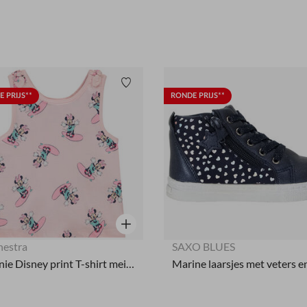
Verlanglijstje.
 PRIJS**
RONDE PRIJS**
Snel overzicht
hestra
SAXO BLUES
Minnie Disney print T-shirt meisjes