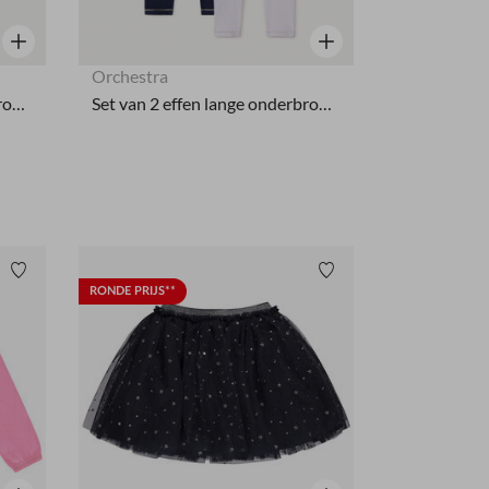
Snel overzicht
Snel overzicht
Orchestra
Set van 2 effen lange onderbroeken voor meisjesbaby's.
Set van 2 effen lange onderbroeken voor meisjesbaby's.
Verlanglijstje.
Verlanglijstje.
RONDE PRIJS**