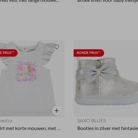
Verlanglijstje.
 PRIJS**
RONDE PRIJS**
Snel overzicht
hestra
SAXO BLUES
T-shirt met korte mouwen, met volant, glitterprint, meisjes