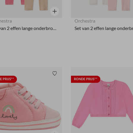
Snel overzicht
hestra
Orchestra
Set van 2 effen lange onderbroeken voor meisjesbaby's.
Verlanglijstje.
 PRIJS**
RONDE PRIJS**