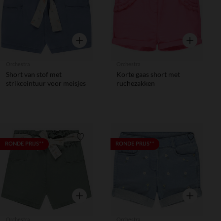
Snel overzicht
Snel overzic
Orchestra
Orchestra
Short van stof met
Korte gaas short met
strikceintuur voor meisjes
ruchezakken
Verlanglijstje.
Verlanglij
RONDE PRIJS**
RONDE PRIJS**
Snel overzicht
Snel overzic
Orchestra
Orchestra