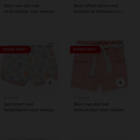
Short van stof met
Short effect denim met
strikceintuur voor meisjes
borduursel fantasie voor
baby meisje
Verlanglijstje.
Verlanglij
RONDE PRIJS**
RONDE PRIJS**
Snel overzicht
Snel overzic
Orchestra
Orchestra
Sportshort met
Short van stof met
fantasieprint voor meisjes
strikceintuur voor meisjes