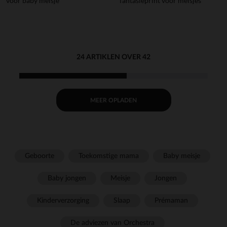
voor baby meisje
fantasieprint voor meisjes
24 ARTIKLEN OVER 42
MEER OPLADEN
Geboorte
Toekomstige mama
Baby meisje
Baby jongen
Meisje
Jongen
Kinderverzorging
Slaap
Prémaman
De adviezen van Orchestra