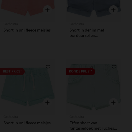
Snel overzicht
Snel overzic
Orchestra
Orchestra
Short in uni fleece meisjes
Short in denim met
borduursel en
strikceintuur voor meisjes
Verlanglijstje.
Verlanglij
BEST PRICE*
RONDE PRIJS**
Snel overzicht
Snel overzic
Orchestra
Orchestra
Short in uni fleece meisjes
Effen short van
fantasiedoek met ruches