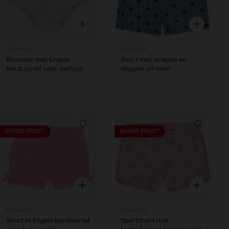
Snel overzicht
Snel overzic
Orchestra
Orchestra
Bloomer met Engels
Short met strepen en
borduursel voor meisjes
stippen all-over
Verlanglijstje.
Verlanglij
RONDE PRIJS**
RONDE PRIJS**
Snel overzicht
Snel overzic
Orchestra
Orchestra
Short in Engels borduursel
Sportshort met