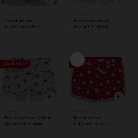
Orchestra
Orchestra
Jeansshort met
Short in lyocell met
hartvormige patch
perenprint meisjes
Verlanglijstje.
Verlanglij
RONDE PRIJS**
RONDE PRIJS**
Snel overzicht
Snel overzic
Orchestra
Orchestra
Short in jeans met Minnie
Sportshort met
Disney-print meisjes
fantasieprint voor
babymeisje