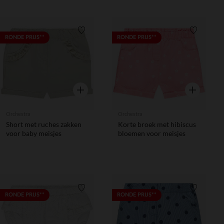
Verlanglijstje.
Verlanglij
RONDE PRIJS**
RONDE PRIJS**
Snel overzicht
Snel overzic
Orchestra
Orchestra
Short met ruches zakken
Korte broek met hibiscus
voor baby meisjes
bloemen voor meisjes
Verlanglijstje.
Verlanglij
RONDE PRIJS**
RONDE PRIJS**