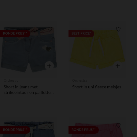
voor baby meisjes
Verlanglijstje.
Verlanglij
RONDE PRIJS**
BEST PRICE*
Snel overzicht
Snel overzic
Orchestra
Orchestra
Short in jeans met
Short in uni fleece meisjes
strikceintuur en pailletten
voor baby meisje
Verlanglijstje.
Verlanglij
RONDE PRIJS**
RONDE PRIJS**