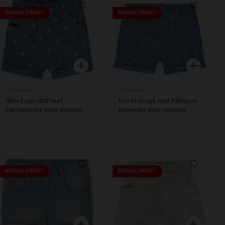
Verlanglijstje.
Verlanglij
RONDE PRIJS**
RONDE PRIJS**
Snel overzicht
Snel overzic
Orchestra
Orchestra
Short van stof met
Korte broek met hibiscus
hartenprint voor meisjes
bloemen voor meisjes
Verlanglijstje.
Verlanglij
RONDE PRIJS**
RONDE PRIJS**
Snel overzicht
Snel overzic