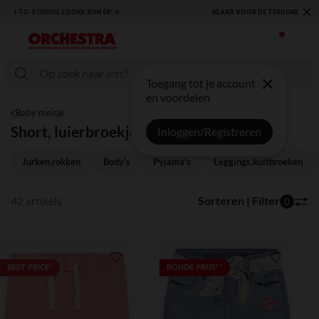
×
KLAAR VOOR DE TERUGKEER NAAR SCHOOL: ONTDEK ONZE ESSENTIALS ✏️🎒
Toegang tot je account
en voordelen
Baby meisje
Short, luierbroekje
Inloggen/Registreren
Jurken,rokken
Body's
Pyjama's
Leggings,kuitbroeken
42 artikels
Sorteren | Filter
0
Verlanglijstje.
Verlanglij
BEST PRICE*
RONDE PRIJS**