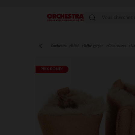
Menu
Orchestra
Bébé
Bébé garçon
Chaussures
Na
PRIX ROND*