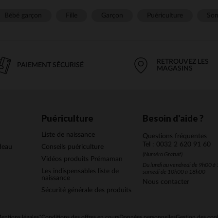
Bébé garçon
Fille
Garçon
Puériculture
Som
RETROUVEZ LES
PAIEMENT SÉCURISÉ
MAGASINS
Puériculture
Besoin d'aide ?
Liste de naissance
Questions fréquentes
Tel : 0032 2 620 91 60
deau
Conseils puériculture
(Numéro Gratuit)
Vidéos produits Prémaman
Du lundi au vendredi de 9h00 à 
Les indispensables liste de
samedi de 10h00 à 18h00
naissance
Nous contacter
Sécurité générale des produits
entions légales
*Conditions des offres en cours
Données personnelles
Gestion des coo