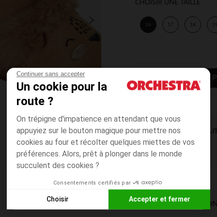
CHOISIR UNE TAILLE
16
17
18
1
Continuer sans accepter
AJOUTER AU P
Un cookie pour la
route ?
On trépigne d'impatience en attendant que vous
appuyiez sur le bouton magique pour mettre nos
DISPONIBILI
cookies au four et récolter quelques miettes de vos
préférences. Alors, prêt à plonger dans le monde
succulent des cookies ?
Consentements certifiés par
Choisir
Accepter et fermer
MODES DE LIVRAISON
Axeptio consent
Plateforme de Gestion du Consentement : Personnalisez vos