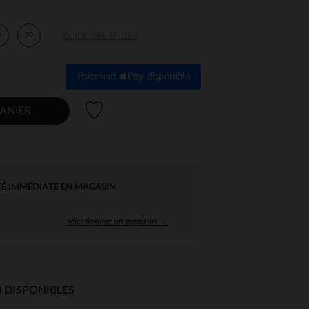
9
20
GUIDE DES TAILLES
Paiement
disponible
Liste de souhaits
ANIER
TÉ IMMÉDIATE EN MAGASIN
sélectionner un magasin →
 DISPONIBLES
 Options