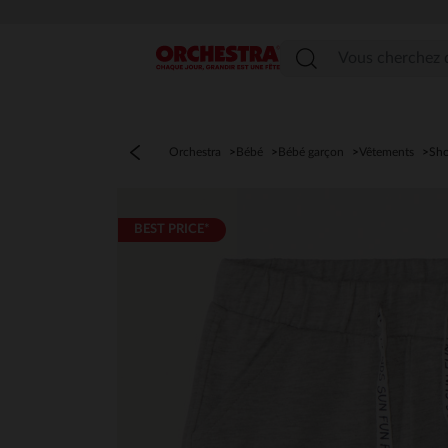
Menu
Orchestra
Bébé
Bébé garçon
Vêtements
Sho
BEST PRICE*