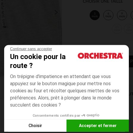
CHOISIR UNE TAILLE
3
6
9
mois
mois
mois
23
36
mois
mois
Continuer sans accepter
Un cookie pour la
AJOUTER AU P
route ?
On trépigne d'impatience en attendant que vous
appuyiez sur le bouton magique pour mettre nos
cookies au four et récolter quelques miettes de vos
DISPONIBILI
préférences. Alors, prêt à plonger dans le monde
succulent des cookies ?
Consentements certifiés par
Choisir
Accepter et fermer