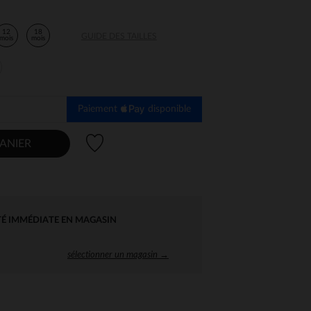
12
18
GUIDE DES TAILLES
mois
mois
Paiement
disponible
Liste de souhaits
ANIER
TÉ IMMÉDIATE EN MAGASIN
sélectionner un magasin →