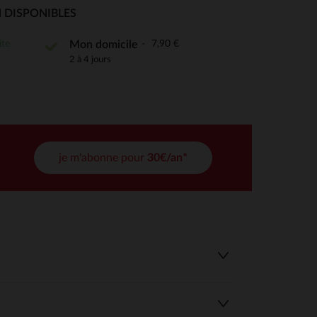
 Options
 DISPONIBLES
tres de confidentialité, en garantissant la conformité avec les
ite
7,90 €
Mon domicile
2 à 4 jours
je m'abonne pour
30€/an*