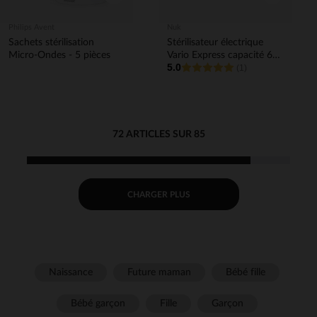
Philips Avent
Nuk
Sachets stérilisation
Stérilisateur électrique
Micro-Ondes - 5 pièces
Vario Express capacité 6
5.0
biberons
(1)
72 ARTICLES SUR 85
CHARGER PLUS
Naissance
Future maman
Bébé fille
Bébé garçon
Fille
Garçon