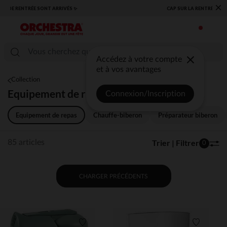
×
​CAP SUR LA RENTRÉE RETROUVEZ NOS ESSENTIELS ✏️🎒​
Accédez à votre compte
et à vos avantages
Collection
Equipement de repas
Connexion/Inscription
Equipement de repas
Chauffe-biberon
Préparateur biberon
Trier | Filtrer
85 articles
0
CHARGER PRÉCÉDENTS