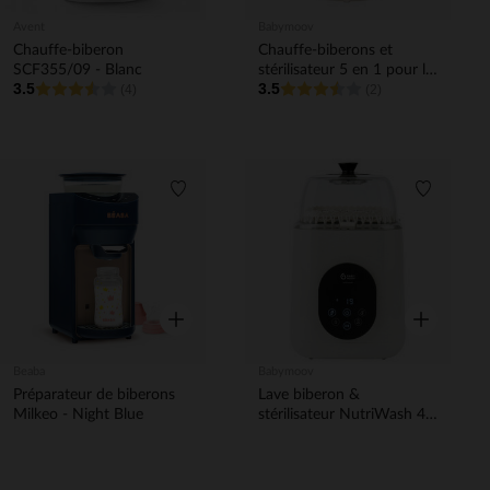
Avent
Babymoov
Chauffe-biberon
Chauffe-biberons et
SCF355/09 - Blanc
stérilisateur 5 en 1 pour la
3.5
3.5
(4)
maison et la voiture
(2)
NutriSmart+
Liste de souhaits
Liste de 
Aperçu rapide
Aperçu rapi
Beaba
Babymoov
Préparateur de biberons
Lave biberon &
Milkeo - Night Blue
stérilisateur NutriWash 4-
en-1 Blanc