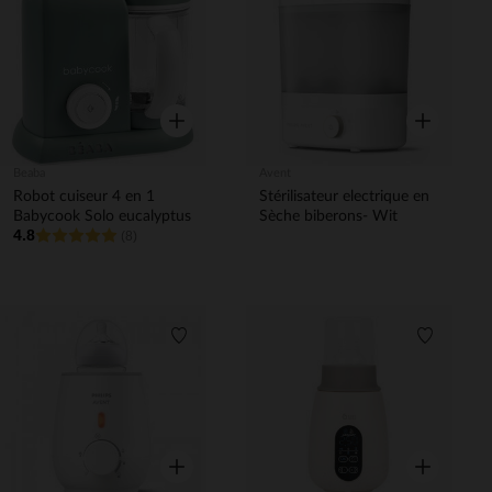
Liste de souhaits
Liste de 
Aperçu rapide
Aperçu rapi
Beaba
Avent
Robot cuiseur 4 en 1
Stérilisateur electrique en
Babycook Solo eucalyptus
Sèche biberons- Wit
4.8
(8)
Liste de souhaits
Liste de 
Aperçu rapide
Aperçu rapi