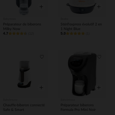
Aperçu rapide
Aperçu rapi
Babymoov
Beaba
Préparateur de biberons
Stéril'express évolutif 2 en
Milky Now
1 Night Blue
4.7
5.0
(12)
(1)
Liste de souhaits
Liste de 
Aperçu rapide
Aperçu rapi
Babybrezza
Babybrezza
Chauffe-biberon connecté
Préparateur biberons
Safe & Smart
Formula Pro Mini Noir