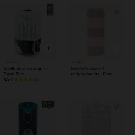
Liste de souhaits
Liste de 
Aperçu rapide
Aperçu rapi
Babymoov
Suavinex
Stérilisateur électrique -
Boîte doseuse à 4
Turbo Pure
compartiments - Rose
4.9
(12)
Liste de souhaits
Liste de 