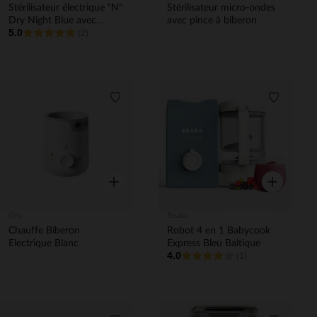
Stérilisateur électrique "N"
Stérilisateur micro-ondes
Dry Night Blue avec
avec pince à biberon
5.0
séchage 2 en 1
(2)
Liste de souhaits
Liste de 
Aperçu rapide
Aperçu rapi
Gro
Beaba
Chauffe Biberon
Robot 4 en 1 Babycook
Electrique Blanc
Express Bleu Baltique
4.0
(1)