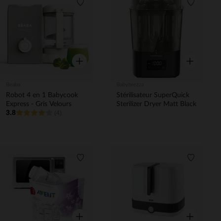
Liste de souhaits
Liste de 
Aperçu rapide
Aperçu rapi
Beaba
Babybrezza
Robot 4 en 1 Babycook
Stérilisateur SuperQuick
Express - Gris Velours
Sterilizer Dryer Matt Black
3.8
(4)
Liste de souhaits
Liste de 
Aperçu rapide
Aperçu rapi