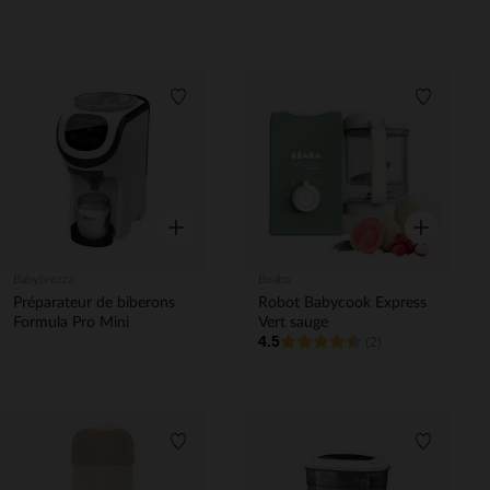
Liste de souhaits
Liste de 
Aperçu rapide
Aperçu rapi
Babybrezza
Beaba
Préparateur de biberons
Robot Babycook Express
Formula Pro Mini
Vert sauge
4.5
(2)
Liste de souhaits
Liste de 