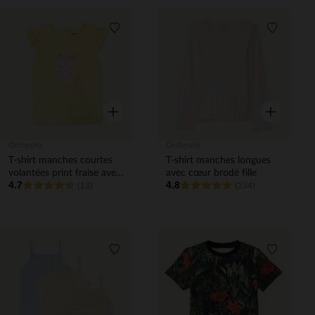
Liste de souhaits
Liste de 
Aperçu rapide
Aperçu rapi
Orchestra
Orchestra
T-shirt manches courtes
T-shirt manches longues
volantées print fraise avec
avec cœur brodé fille
4.7
4.8
fleurs en relief pour bébé
(13)
(234)
fille
Liste de souhaits
Liste de 