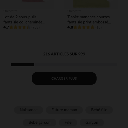
Orchestra
Orchestra
Lot de 2 sous-pulls
T-shirt manches courtes
fantaisie col cheminée
fantaisie print embossé
4.7
4.8
pour bébé fille
(753)
pour bébé garçon
(16)
216 ARTICLES SUR 999
CHARGER PLUS
Naissance
Future maman
Bébé fille
Bébé garçon
Fille
Garçon