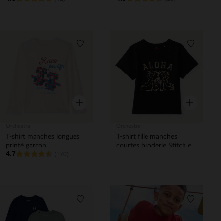
Liste de souhaits
Liste de 
Aperçu rapide
Aperçu rapi
Orchestra
Orchestra
T-shirt manches longues
T-shirt fille manches
printé garçon
courtes broderie Stitch et
4.7
(170)
Angel
Liste de souhaits
Liste de 