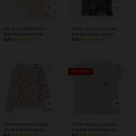
Aperçu rapide
Aperçu rapi
Orchestra
Orchestra
Lot de 3 débardeurs à
T-shirt manches courtes
bretelles fantaisie fille
imprimé nature garçon
4.8
4.8
(72)
(6)
Liste de souhaits
Liste de 
PRIX ROND*
Aperçu rapide
Aperçu rapi
Orchestra
Orchestra
T-shirt manches longues
T-shirt manches courtes
côtelé imprimé cœurs
fantaisie forme boîte pour
4.8
4.5
tachetés fille
(41)
bébé fille
(19)