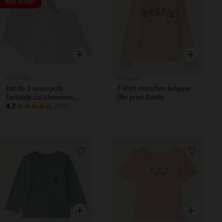
Liste de souhaits
Liste de 
PRIX ROND*
Aperçu rapide
Aperçu rapi
Orchestra
Orchestra
Lot de 2 sous-pulls
T-shirt manches longues
fantaisie col cheminée
fille print Bestie
4.7
pour bébé fille
(753)
Liste de souhaits
Liste de 
Aperçu rapide
Aperçu rapi