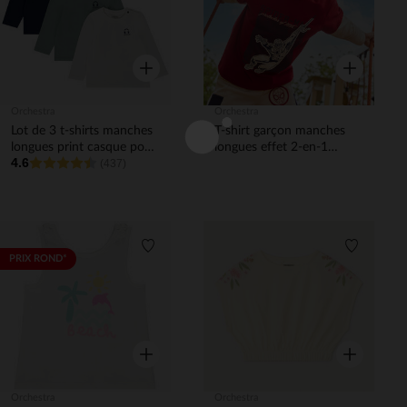
Aperçu rapide
Aperçu rapi
Orchestra
Orchestra
Lot de 3 t-shirts manches
T-shirt garçon manches
longues print casque pour
longues effet 2-en-1
4.6
bébé garçon
(437)
Spider-Man Marvel
Liste de souhaits
Liste de 
PRIX ROND*
Aperçu rapide
Aperçu rapi
Orchestra
Orchestra