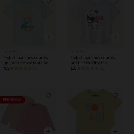
Liste de souhaits
Liste de 
Aperçu rapide
Aperçu rapi
Orchestra
Orchestra
T-shirt manches courtes
T-shirt manches courtes
uni print estival fantaisie
print Hello Kitty fille
4.3
1.0
garçon
(7)
(1)
Liste de souhaits
Liste de 
PRIX ROND*
Aperçu rapide
Aperçu rapi