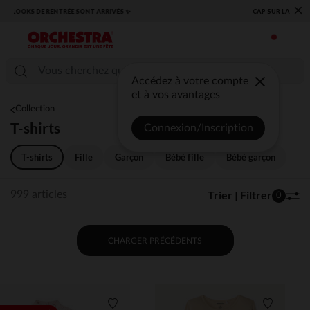
×
​CAP SUR LA RENTRÉE RETROUVEZ NOS ESSENTIELS ✏️🎒​
Accédez à votre compte
et à vos avantages
Collection
T-shirts
Connexion/Inscription
T-shirts
Fille
Garçon
Bébé fille
Bébé garçon
Trier | Filtrer
999 articles
0
CHARGER PRÉCÉDENTS