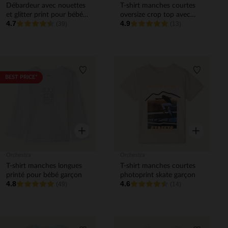
Débardeur avec nouettes
T-shirt manches courtes
et glitter print pour bébé
oversize crop top avec
4.7
4.9
fille
(39)
fleurs brodées fille
(13)
Liste de souhaits
Liste de 
BEST PRICE*
Aperçu rapide
Aperçu rapi
Orchestra
Orchestra
T-shirt manches longues
T-shirt manches courtes
printé pour bébé garçon
photoprint skate garçon
4.8
4.6
(49)
(14)