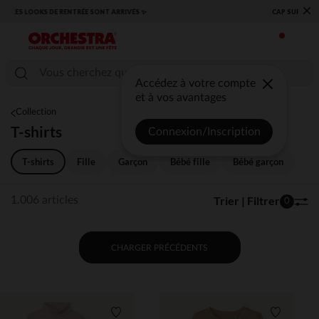
×
​CAP SUR LA RENTRÉE RETROUVEZ NOS ESSENTIELS ✏️🎒​
Accédez à votre compte
et à vos avantages
Collection
T-shirts
Connexion/Inscription
T-shirts
Fille
Garçon
Bébé fille
Bébé garçon
Trier | Filtrer
1.006 articles
0
CHARGER PRÉCÉDENTS