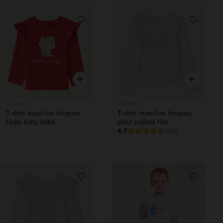
Liste de souhaits
Liste de 
Aperçu rapide
Aperçu rapi
Orchestra
Orchestra
T-shirt manches longues
T-shirt manches longues
Hello Kitty bébé
print pailleté fille
4.7
(42)
Liste de souhaits
Liste de 