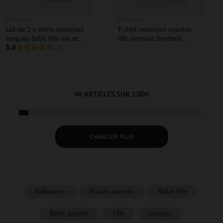
Orchestra
Orchestra
Lot de 2 t-shirts manches
T-shirt manches courtes
longues bébé fille uni et
fille oversize broderie
5.0
imprimé
(2)
Hello Kitty
48 ARTICLES SUR 1.006
CHARGER PLUS
Naissance
Future maman
Bébé fille
Bébé garçon
Fille
Garçon