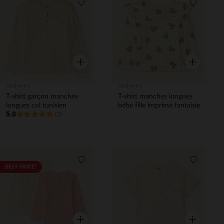
Liste de souhaits
Liste de 
Aperçu rapide
Aperçu rapi
Orchestra
Orchestra
T-shirt garçon manches
T-shirt manches longues
longues col tunisien
bébé fille imprimé fantaisie
5.0
(3)
Liste de souhaits
Liste de 
BEST PRICE*
Aperçu rapide
Aperçu rapi