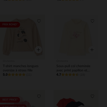
Liste de souhaits
Liste de 
PRIX ROND*
Aperçu rapide
Aperçu rapi
Orchestra
Orchestra
T-shirt manches longues
Sous-pull col cheminée
oversize à strass fille
avec print papillon et
5.0
4.7
(11)
cording pour bébé fille
(18)
Liste de souhaits
Liste de 
BEST PRICE*