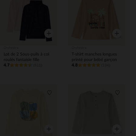
Liste de souhaits
Liste de 
Aperçu rapide
Aperçu rapi
Orchestra
Orchestra
Lot de 2 Sous-pulls à col
T-shirt manches longues
roulés fantaisie fille
printé pour bébé garçon
4.7
4.8
(611)
(194)
Liste de souhaits
Liste de 
Aperçu rapide
Aperçu rapi