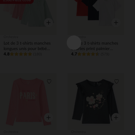
2,33€/PIÈCE CLUB
Aperçu rapide
Aperçu rapi
Orchestra
Orchestra
Lot de 3 t-shirts manches
Lot de 3 t-shirts manches
longues unis pour bébé
courtes print palmier
4.8
4.7
fille
(180)
garçon
(579)
Liste de souhaits
Liste de 
Aperçu rapide
Aperçu rapi
Orchestra
Orchestra