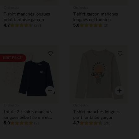
Orchestra
Orchestra
T-shirt manches longues
T-shirt garçon manches
print fantaisie garçon
longues col tunisien
4.7
5.0
(28)
(3)
Liste de souhaits
Liste de 
BEST PRICE*
Aperçu rapide
Aperçu rapi
Orchestra
Orchestra
Lot de 2 t-shirts manches
T-shirt manches longues
longues bébé fille uni et
print fantaisie garçon
5.0
4.7
imprimé
(2)
(28)