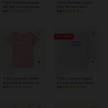
T-shirt manches longues
T-shirt manches longues
fille avec imprimé fantaisie
bébé fille avec patch
4.7
5.0
et paillettes
(31)
bouclette fantaisie
(2)
Liste de souhaits
Liste de 
BEST PRICE*
Aperçu rapide
Aperçu rapi
Orchestra
Orchestra
T-shirt manches courtes
T-shirt manches longues
print pailleté fantaisie pour
uni avec print pour bébé
4.7
4.6
bébé fille
(80)
garçon
(99)