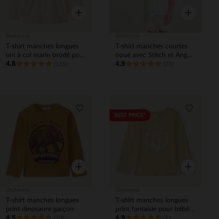
Aperçu rapide
Aperçu rapi
Orchestra
Orchestra
T-shirt manches longues
T-shirt manches courtes
uni à col marin brodé pour
noué avec Stitch et Angel
4.8
4.9
bébé fille
(118)
Disney pour bébé fille
(20)
Liste de souhaits
Liste de 
BEST PRICE*
Aperçu rapide
Aperçu rapi
Orchestra
Orchestra
T-shirt manches longues
T-shirt manches longues
print dinosaure garçon
print fantaisie pour bébé
4.5
4.9
(23)
fille
(7)