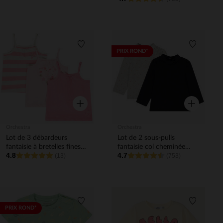
Liste de souhaits
Liste de 
PRIX ROND*
Aperçu rapide
Aperçu rapi
Orchestra
Orchestra
Lot de 3 débardeurs
Lot de 2 sous-pulls
fantaisie à bretelles fines
fantaisie col cheminée
4.8
4.7
pour bébé fille
(13)
pour bébé fille
(753)
Liste de souhaits
Liste de 
PRIX ROND*