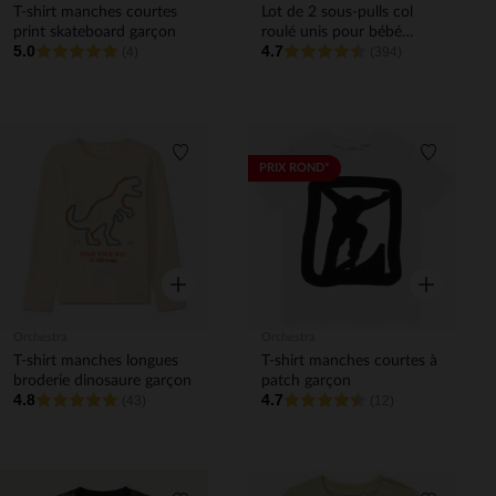
T-shirt manches courtes
Lot de 2 sous-pulls col
print skateboard garçon
roulé unis pour bébé
5.0
4.7
(4)
garçon
(394)
Liste de souhaits
Liste de 
PRIX ROND*
Aperçu rapide
Aperçu rapi
Orchestra
Orchestra
T-shirt manches longues
T-shirt manches courtes à
broderie dinosaure garçon
patch garçon
4.8
4.7
(43)
(12)