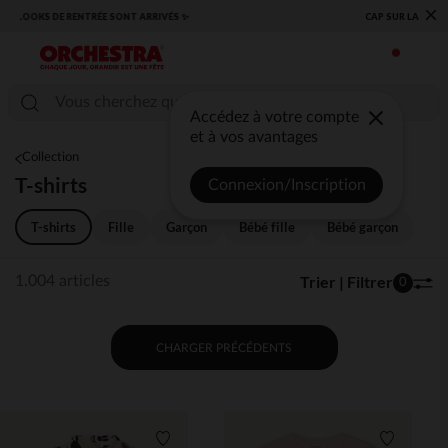
×
​CAP SUR LA RENTRÉE RETROUVEZ NOS ESSENTIELS ✏️🎒​
Accédez à votre compte
et à vos avantages
Collection
T-shirts
Connexion/Inscription
T-shirts
Fille
Garçon
Bébé fille
Bébé garçon
Trier | Filtrer
1.004 articles
0
CHARGER PRÉCÉDENTS