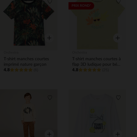
Liste de souhaits
Liste de 
PRIX ROND*
Aperçu rapide
Aperçu rapi
Orchestra
Orchestra
T-shirt manches courtes
T-shirt manches courtes à
imprimé nature garçon
flap 3D ludique pour bébé
4.8
4.8
(6)
garçon
(25)
Liste de souhaits
Liste de 
Aperçu rapide
Aperçu rapi