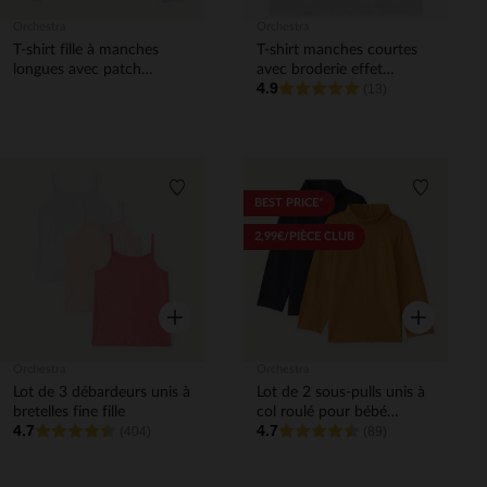
Orchestra
Orchestra
T-shirt fille à manches
T-shirt manches courtes
longues avec patch
avec broderie effet
4.9
fantaisie
bouclette pour bébé
(13)
garçon
Liste de souhaits
Liste de 
BEST PRICE*
2,99€/PIÈCE CLUB
Aperçu rapide
Aperçu rapi
Orchestra
Orchestra
Lot de 3 débardeurs unis à
Lot de 2 sous-pulls unis à
bretelles fine fille
col roulé pour bébé
4.7
4.7
(404)
garçon
(89)