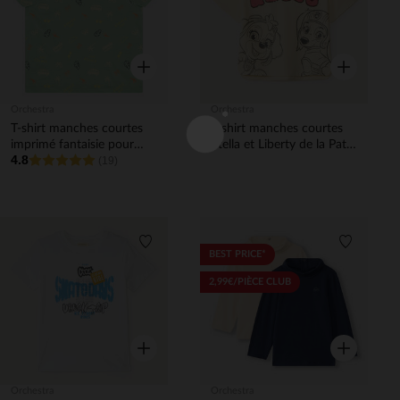
Aperçu rapide
Aperçu rapi
Orchestra
Orchestra
T-shirt manches courtes
T-shirt manches courtes
imprimé fantaisie pour
Stella et Liberty de la Pat'
4.8
bébé garçon
(19)
Patrouille fille
Liste de souhaits
Liste de 
BEST PRICE*
2,99€/PIÈCE CLUB
Aperçu rapide
Aperçu rapi
Orchestra
Orchestra