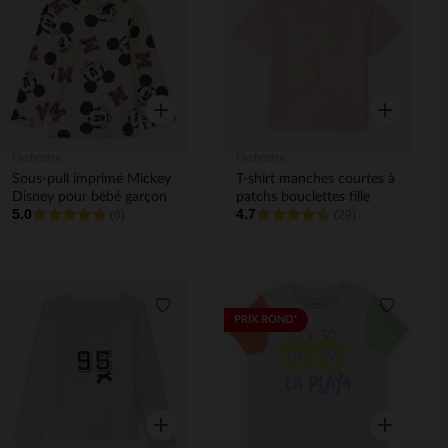
Liste de souhaits
Liste de 
Aperçu rapide
Aperçu rapi
Orchestra
Orchestra
Sous-pull imprimé Mickey
T-shirt manches courtes à
Disney pour bébé garçon
patchs bouclettes fille
5.0
4.7
(6)
(29)
Liste de souhaits
Liste de 
PRIX ROND*
Aperçu rapide
Aperçu rapi