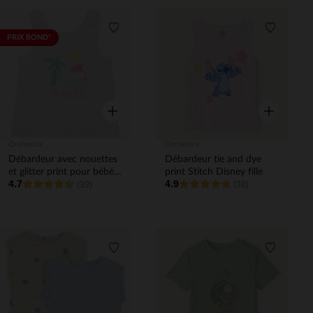
Liste de souhaits
Liste de 
PRIX ROND*
Aperçu rapide
Aperçu rapi
Orchestra
Orchestra
Débardeur avec nouettes
Débardeur tie and dye
et glitter print pour bébé
print Stitch Disney fille
4.7
4.9
fille
(39)
(38)
Liste de souhaits
Liste de 