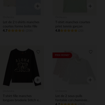
Aperçu rapide
Aperçu rapi
Orchestra
Orchestra
Lot de 2 t-shirts manches
T-shirt manches courtes
courtes forme boîte fille
print tennis garçon
4.7
4.8
(208)
(20)
Liste de souhaits
Liste de 
PRIX ROND*
Aperçu rapide
Aperçu rapi
Orchestra
Orchestra
T-shirt fille manches
Lot de 2 sous-pulls
longues broderie Stitch et
fantaisie col cheminée
4.7
Angel
pour bébé fille
(753)