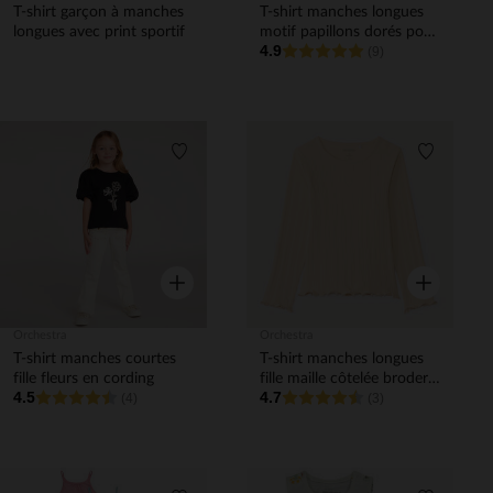
T-shirt garçon à manches
T-shirt manches longues
longues avec print sportif
motif papillons dorés pour
4.9
bébé fille
(9)
Liste de souhaits
Liste de 
Aperçu rapide
Aperçu rapi
Orchestra
Orchestra
T-shirt manches courtes
T-shirt manches longues
fille fleurs en cording
fille maille côtelée broderie
4.5
4.7
(4)
cœur
(3)