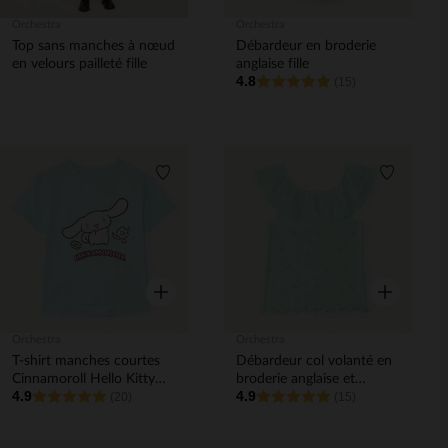
Orchestra
Orchestra
Top sans manches à nœud
Débardeur en broderie
en velours pailleté fille
anglaise fille
4.8
(15)
Liste de souhaits
Liste de 
Aperçu rapide
Aperçu rapi
Orchestra
Orchestra
T-shirt manches courtes
Débardeur col volanté en
Cinnamoroll Hello Kitty
broderie anglaise et
4.9
4.9
fille
(20)
imprimé fraise pour bébé
(15)
fille