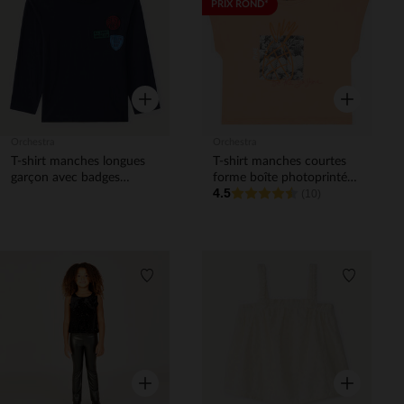
Liste de souhaits
Liste de 
PRIX ROND*
Aperçu rapide
Aperçu rapi
Orchestra
Orchestra
T-shirt manches longues
T-shirt manches courtes
garçon avec badges
forme boîte photoprinté
4.5
brodés
fille
(10)
Liste de souhaits
Liste de 
Aperçu rapide
Aperçu rapi