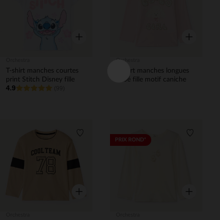
Aperçu rapide
Aperçu rapi
Orchestra
Orchestra
T-shirt manches courtes
T-shirt manches longues
print Stitch Disney fille
bébé fille motif caniche
4.9
(99)
Liste de souhaits
Liste de 
PRIX ROND*
Aperçu rapide
Aperçu rapi
Orchestra
Orchestra