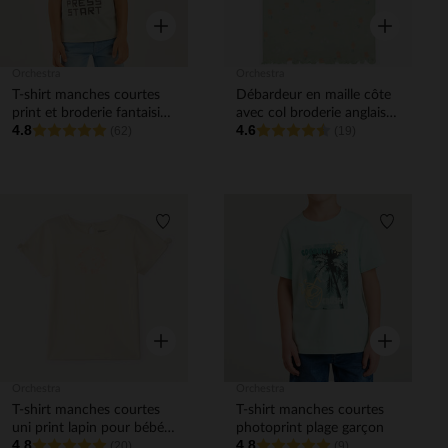
Aperçu rapide
Aperçu rapi
Orchestra
Orchestra
T-shirt manches courtes
Débardeur en maille côte
print et broderie fantaisie
avec col broderie anglaise
4.8
4.6
garçon
(62)
pour bébé fille
(19)
Liste de souhaits
Liste de 
Aperçu rapide
Aperçu rapi
Orchestra
Orchestra
T-shirt manches courtes
T-shirt manches courtes
uni print lapin pour bébé
photoprint plage garçon
4.8
4.8
fille
(20)
(9)