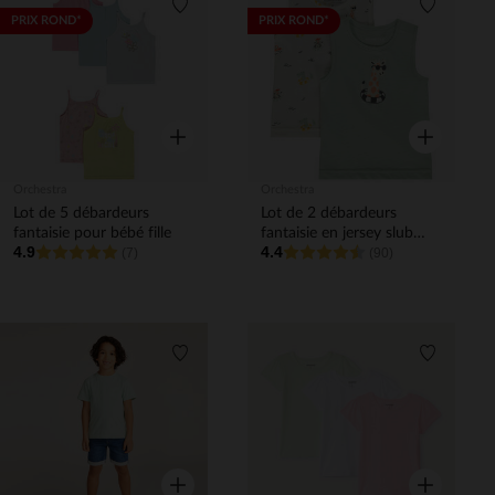
Liste de souhaits
Liste de 
PRIX ROND*
PRIX ROND*
Aperçu rapide
Aperçu rapi
Orchestra
Orchestra
Lot de 5 débardeurs
Lot de 2 débardeurs
fantaisie pour bébé fille
fantaisie en jersey slub
4.9
4.4
(7)
pour bébé garçon
(90)
Liste de souhaits
Liste de 
Aperçu rapide
Aperçu rapi