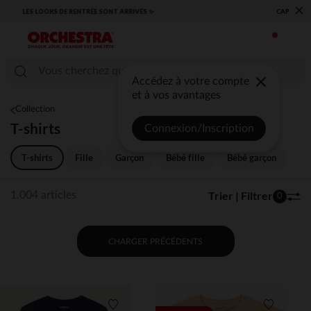
×
​CAP SUR LA RENTRÉE RETROUVEZ NOS ESSENTIELS ✏️🎒​
Accédez à votre compte
et à vos avantages
Collection
T-shirts
Connexion/Inscription
T-shirts
Fille
Garçon
Bébé fille
Bébé garçon
Trier | Filtrer
1.004 articles
0
CHARGER PRÉCÉDENTS