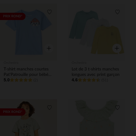
Liste de souhaits
Liste de 
PRIX ROND*
Aperçu rapide
Aperçu rapi
Orchestra
Orchestra
T-shirt manches courtes
Lot de 3 t-shirts manches
Pat'Patrouille pour bébé
longues avec print garçon
5.0
4.6
garçon
(2)
(51)
Liste de souhaits
Liste de 
PRIX ROND*