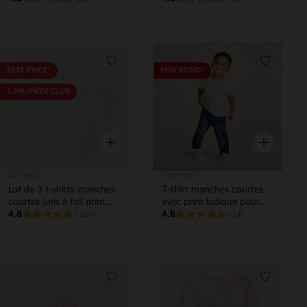
Liste de souhaits
Liste de 
BEST PRICE*
PRIX ROND*
1,99€/PIÈCE CLUB
Aperçu rapide
Aperçu rapi
Orchestra
Orchestra
Lot de 3 t-shirts manches
T-shirt manches courtes
courtes unis à foil print
avec print ludique pour
4.8
4.8
cœur fille
(104)
bébé garçon
(14)
Liste de souhaits
Liste de 