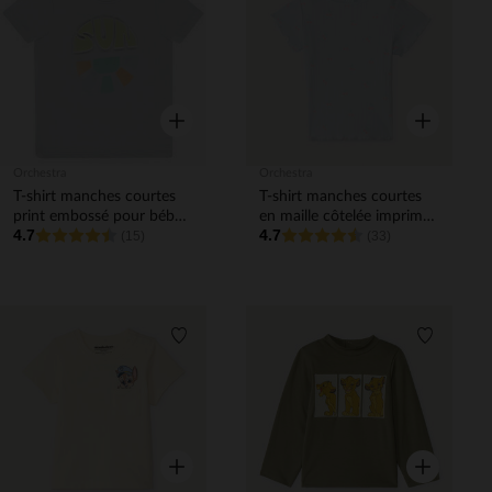
Liste de souhaits
Liste de 
Aperçu rapide
Aperçu rapi
Orchestra
Orchestra
T-shirt manches courtes
T-shirt manches courtes
print embossé pour bébé
en maille côtelée imprimé
4.7
4.7
garçon
(15)
fantaisie pour bébé fille
(33)
Liste de souhaits
Liste de 
Aperçu rapide
Aperçu rapi