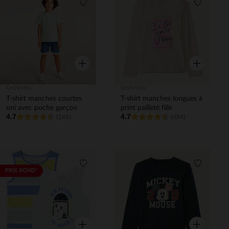
Liste de souhaits
Liste de 
Aperçu rapide
Aperçu rapi
Orchestra
Orchestra
T-shirt manches courtes
T-shirt manches longues à
uni avec poche garçon
print pailleté fille
4.7
4.7
(146)
(484)
Liste de souhaits
Liste de 
PRIX ROND*
Aperçu rapide
Aperçu rapi