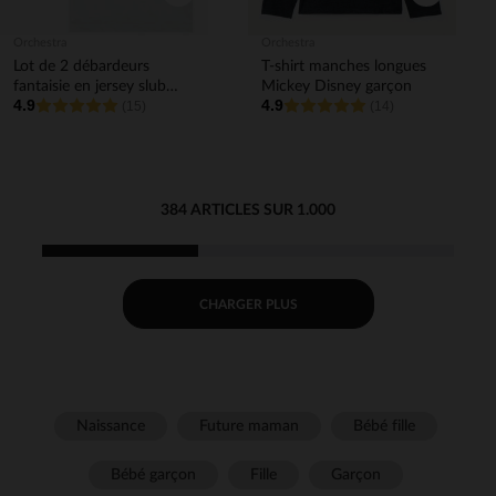
Orchestra
Orchestra
Lot de 2 débardeurs
T-shirt manches longues
fantaisie en jersey slub
Mickey Disney garçon
4.9
4.9
pour bébé garçon
(15)
(14)
384 ARTICLES SUR 1.000
CHARGER PLUS
Naissance
Future maman
Bébé fille
Bébé garçon
Fille
Garçon