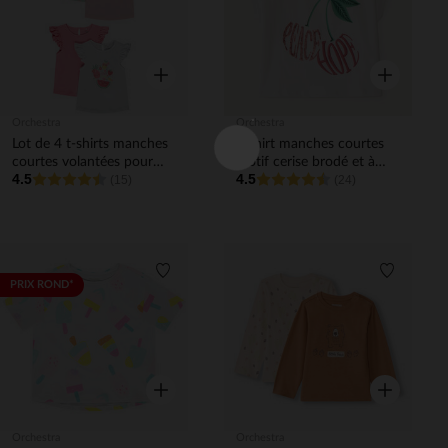
Aperçu rapide
Aperçu rapi
Orchestra
Orchestra
Lot de 4 t-shirts manches
T-shirt manches courtes
courtes volantées pour
motif cerise brodé et à
4.5
4.5
bébé fille
(15)
sequins fille
(24)
Liste de souhaits
Liste de 
PRIX ROND*
Aperçu rapide
Aperçu rapi
Orchestra
Orchestra