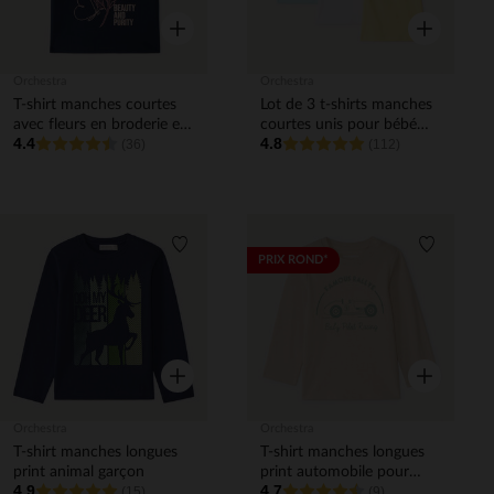
Aperçu rapide
Aperçu rapi
Orchestra
Orchestra
T-shirt manches courtes
Lot de 3 t-shirts manches
avec fleurs en broderie et
courtes unis pour bébé
4.4
4.8
sequins fille
(36)
fille
(112)
Liste de souhaits
Liste de 
PRIX ROND*
Aperçu rapide
Aperçu rapi
Orchestra
Orchestra
T-shirt manches longues
T-shirt manches longues
print animal garçon
print automobile pour
4.9
4.7
(15)
bébé garçon
(9)