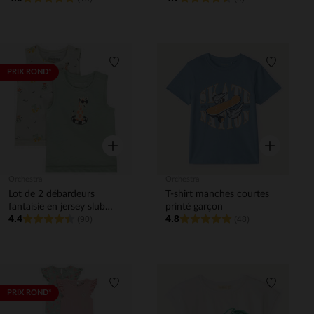
Liste de souhaits
Liste de 
PRIX ROND*
Aperçu rapide
Aperçu rapi
Orchestra
Orchestra
Lot de 2 débardeurs
T-shirt manches courtes
fantaisie en jersey slub
printé garçon
4.4
4.8
pour bébé garçon
(90)
(48)
Liste de souhaits
Liste de 
PRIX ROND*