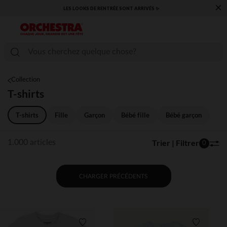
×
​CAP SUR LA RENTRÉE RETROUVEZ NOS ESSENTIELS ✏️🎒​
Collection
T-shirts
T-shirts
Fille
Garçon
Bébé fille
Bébé garçon
Trier | Filtrer
1.000 articles
0
CHARGER PRÉCÉDENTS