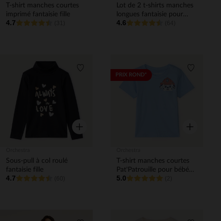
T-shirt manches courtes
Lot de 2 t-shirts manches
imprimé fantaisie fille
longues fantaisie pour
4.7
4.6
(31)
bébé garçon
(64)
Liste de souhaits
Liste de 
PRIX ROND*
Aperçu rapide
Aperçu rapi
Orchestra
Orchestra
Sous-pull à col roulé
T-shirt manches courtes
fantaisie fille
Pat'Patrouille pour bébé
4.7
5.0
(60)
garçon
(2)