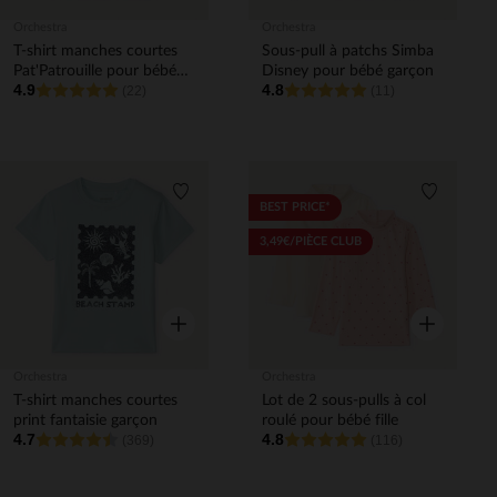
Orchestra
Orchestra
T-shirt manches courtes
Sous-pull à patchs Simba
Pat'Patrouille pour bébé
Disney pour bébé garçon
4.9
4.8
garçon
(22)
(11)
Liste de souhaits
Liste de 
BEST PRICE*
3,49€/PIÈCE CLUB
Aperçu rapide
Aperçu rapi
Orchestra
Orchestra
T-shirt manches courtes
Lot de 2 sous-pulls à col
print fantaisie garçon
roulé pour bébé fille
4.7
4.8
(369)
(116)