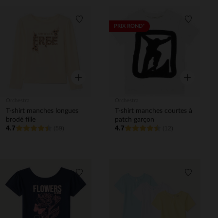
Liste de souhaits
Liste de 
PRIX ROND*
Aperçu rapide
Aperçu rapi
Orchestra
Orchestra
T-shirt manches longues
T-shirt manches courtes à
brodé fille
patch garçon
4.7
4.7
(59)
(12)
Liste de souhaits
Liste de 