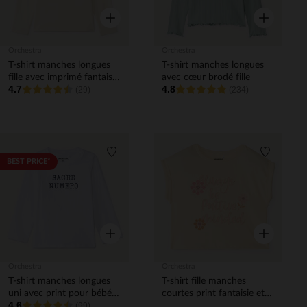
Aperçu rapide
Aperçu rapi
Orchestra
Orchestra
T-shirt manches longues
T-shirt manches longues
fille avec imprimé fantaisie
avec cœur brodé fille
4.7
4.8
et paillettes
(29)
(234)
Liste de souhaits
Liste de 
BEST PRICE*
Aperçu rapide
Aperçu rapi
Orchestra
Orchestra
T-shirt manches longues
T-shirt fille manches
uni avec print pour bébé
courtes print fantaisie et
4.6
garçon
(99)
fleuri