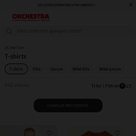
×
​CAP SUR LA RENTRÉE RETROUVEZ NOS ESSENTIELS ✏️🎒​
Collection
T-shirts
T-shirts
Fille
Garçon
Bébé fille
Bébé garçon
Trier | Filtrer
992 articles
0
CHARGER PRÉCÉDENTS