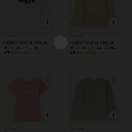
Aperçu rapide
Aperçu rapi
Orchestra
Orchestra
T-shirt manches longues
T-shirt manches longues
print fantaisie garçon
print fantaisie pour bébé
4.7
4.9
(28)
fille
(7)
Liste de souhaits
Liste de 
Aperçu rapide
Aperçu rapi
Orchestra
Orchestra