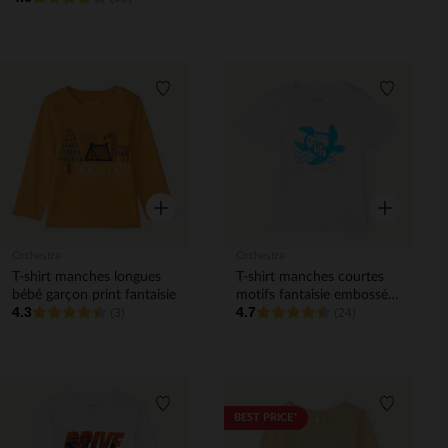
Liste de souhaits
Liste de 
Aperçu rapide
Aperçu rapi
Orchestra
Orchestra
T-shirt manches longues
T-shirt manches courtes
bébé garçon print fantaisie
motifs fantaisie embossés
4.3
4.7
(3)
pour bébé garçon
(24)
Liste de souhaits
Liste de 
BEST PRICE*