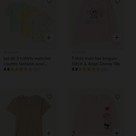
Liste de souhaits
Liste de 
Aperçu rapide
Aperçu rapi
Orchestra
Orchestra
Lot de 3 t-shirts manches
T-shirt manches longues
courtes fantaisie pour
Stitch & Angel Disney fille
4.5
4.9
bébé garçon
(34)
(38)
Liste de souhaits
Liste de 
Aperçu rapide
Aperçu rapi