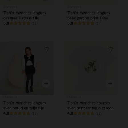
Orchestra
Orchestra
T-shirt manches longues
T-shirt manches longues
oversize à strass fille
bébé garçon print Dino
5.0
5.0
(11)
(1)
Liste de souhaits
Liste de 
Aperçu rapide
Aperçu rapi
Orchestra
Orchestra
T-shirt manches longues
T-shirt manches courtes
avec nœud en tulle fille
avec print fantaisie garçon
4.8
4.8
(19)
(22)