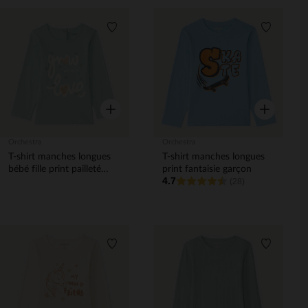
Liste de souhaits
Liste de 
Aperçu rapide
Aperçu rapi
Orchestra
Orchestra
T-shirt manches longues
T-shirt manches longues
bébé fille print pailleté
print fantaisie garçon
4.7
fantaisie
(28)
Liste de souhaits
Liste de 