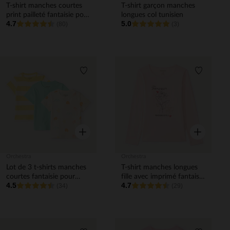
T-shirt manches courtes
T-shirt garçon manches
print pailleté fantaisie pour
longues col tunisien
4.7
5.0
bébé fille
(80)
(3)
Liste de souhaits
Liste de 
Aperçu rapide
Aperçu rapi
Orchestra
Orchestra
Lot de 3 t-shirts manches
T-shirt manches longues
courtes fantaisie pour
fille avec imprimé fantaisie
4.5
4.7
bébé garçon
(34)
et paillettes
(29)