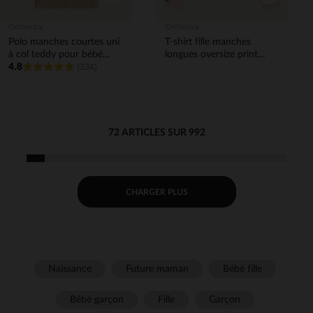
Orchestra
Orchestra
Polo manches courtes uni
T-shirt fille manches
à col teddy pour bébé
longues oversize print
4.8
garçon
(334)
Hello Kitty et ses amis
72 ARTICLES SUR 992
CHARGER PLUS
Naissance
Future maman
Bébé fille
Bébé garçon
Fille
Garçon