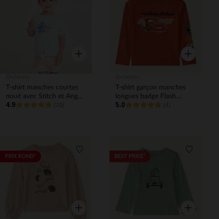
Liste de souhaits
Liste de 
Aperçu rapide
Aperçu rapi
Orchestra
Orchestra
T-shirt manches courtes
T-shirt garçon manches
noué avec Stitch et Angel
longues badge Flash
4.9
5.0
Disney pour bébé fille
(20)
McQueen Disney Pixar
(4)
Liste de souhaits
Liste de 
PRIX ROND*
BEST PRICE*
Aperçu rapide
Aperçu rapi