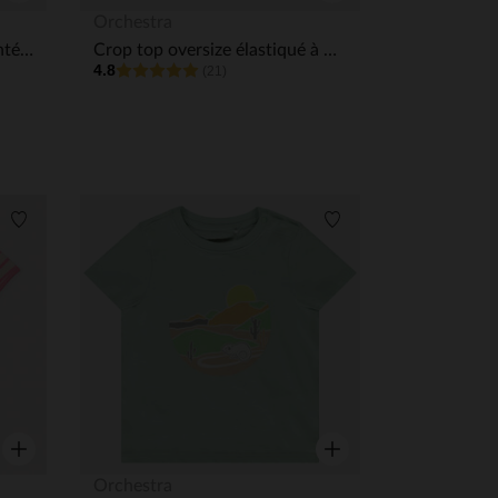
Aperçu rapide
Aperçu rapide
Orchestra
T-shirt manches courtes printé garçon
Crop top oversize élastiqué à manches courtes fille
4.8
(21)
Liste de souhaits
Liste de souhaits
Aperçu rapide
Aperçu rapide
Orchestra