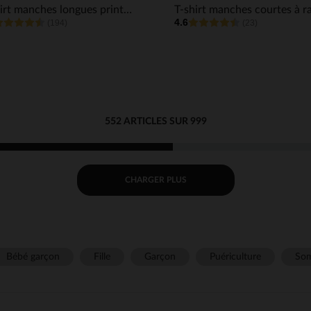
T-shirt manches longues printé garçon
4.6
(194)
(23)
552 ARTICLES SUR 999
CHARGER PLUS
Bébé garçon
Fille
Garçon
Puériculture
Som