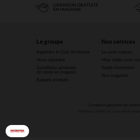
LIVRAISON GRATUITE
EN MAGASIN
Le groupe
Nos services
Rejoindre le Club Orchestra
La carte cadeau
Nous rejoindre
Mon solde carte ca
Conditions générales
Guide d'entretien
de vente en magasin
Nos magasins
Rappels produits
Conditions générales de vente
M
Orchestra adhère au code déontologiq