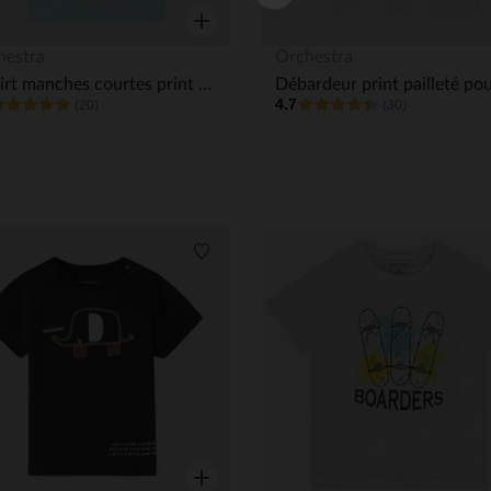
Aperçu rapide
hestra
Orchestra
T-shirt manches courtes print Chase de la Pat'Patrouille garçon
4.7
(20)
(30)
its
Liste de souhaits