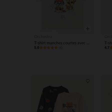
Aperçu rapide
Orchestra
Orc
T-shirt manches courtes avec print Pat'Patrouille pour bébé garçon
5.0
4.7
(4)
Liste de souha