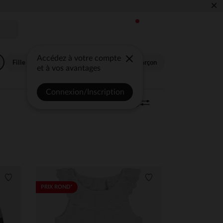
×
Accédez à votre compte
Fille
Garçon
Bébé fille
Bébé garçon
et à vos avantages
Connexion/Inscription
Trier | Filtrer
999 articles
0
Liste de souhaits
Liste de souhaits
PRIX ROND*