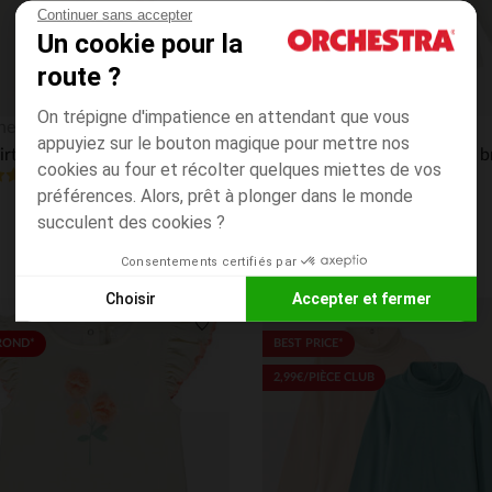
Continuer sans accepter
Un cookie pour la
route ?
On trépigne d'impatience en attendant que vous
Aperçu rapide
hestra
Orchestra
appuyiez sur le bouton magique pour mettre nos
T-shirt manches courtes imprimé nœuds pour bébé fille
cookies au four et récolter quelques miettes de vos
4.8
(1)
(318)
préférences. Alors, prêt à plonger dans le monde
succulent des cookies ?
Consentements certifiés par
Choisir
Accepter et fermer
Axeptio consent
Plateforme de Gestion du Consentement : Personnalisez vos
its
Liste de souhaits
ROND*
BEST PRICE*
Notre plateforme vous permet d'adapter et de gérer vos paramè
2,99€/PIÈCE CLUB