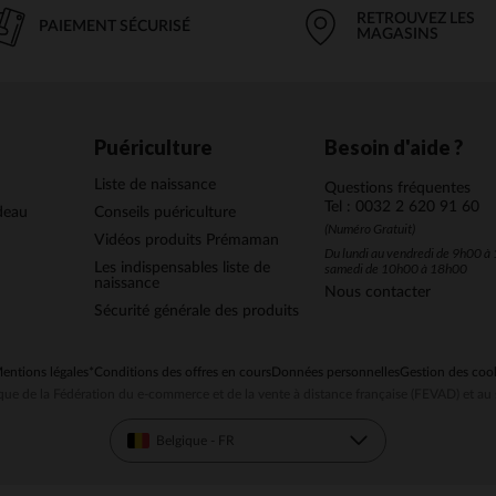
RETROUVEZ LES
PAIEMENT SÉCURISÉ
MAGASINS
Puériculture
Besoin d'aide ?
Liste de naissance
Questions fréquentes
Tel : 0032 2 620 91 60
deau
Conseils puériculture
(Numéro Gratuit)
Vidéos produits Prémaman
Du lundi au vendredi de 9h00 à 
Les indispensables liste de
samedi de 10h00 à 18h00
naissance
Nous contacter
Sécurité générale des produits
entions légales
*Conditions des offres en cours
Données personnelles
Gestion des coo
ue de la Fédération du e-commerce et de la vente à distance française (FEVAD) et 
Belgique - FR