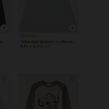
Aperçu rapide
Aperçu rapide
Orchestra
T-shirt manches longues effet 2 en 1 printé ski garçon
Débardeur plumetis à collerette en broderie anglaise pour bébé fille
4.7
(47)
Liste de souhaits
Liste de souhaits