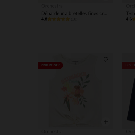
Aperçu rapide
Orchestra
Orc
Débardeur à bretelles fines croisées print fantaisie fille
4.8
4.6
(18)
Liste de souha
PRIX ROND*
BEST 
Aperçu rapide
Orchestra
Orc