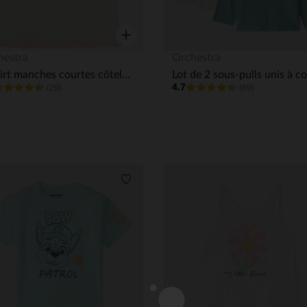
Aperçu rapide
hestra
Orchestra
T-shirt manches courtes côtelé à fleurs 3D pour bébé fille
4.7
(29)
(89)
its
Liste de souhaits