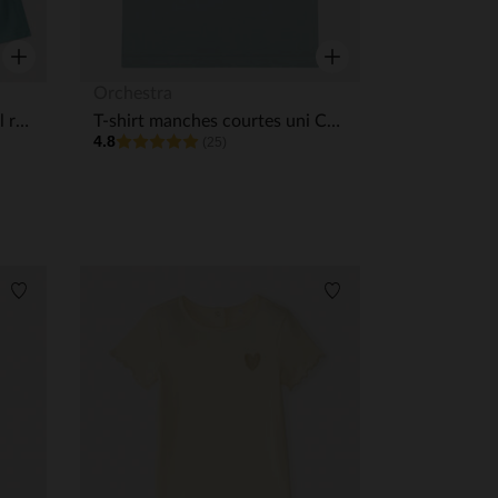
Aperçu rapide
Aperçu rapide
Orchestra
Lot de 2 sous-pulls unis à col roulé pour bébé garçon
T-shirt manches courtes uni Cars Disney pour bébé garçon
4.8
(25)
Liste de souhaits
Liste de souhaits