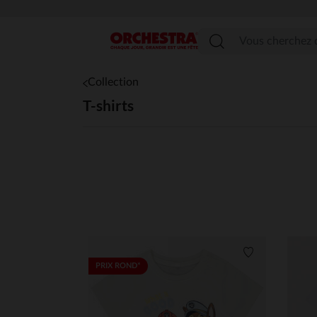
Menu
Collection
T-shirts
Liste de souha
PRIX ROND*