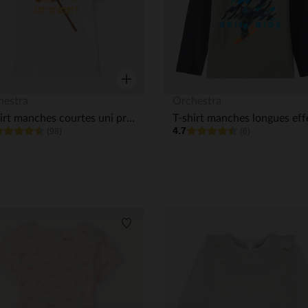
Aperçu rapide
hestra
Orchestra
T-shirt manches courtes uni print fantaisie pour bébé garçon
4.7
(98)
(6)
its
Liste de souhaits