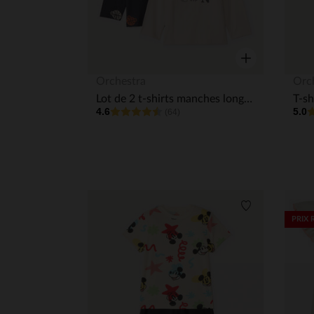
Aperçu rapide
Orchestra
Orc
Lot de 2 t-shirts manches longues fantaisie pour bébé garçon
4.6
5.0
(64)
Liste de souha
PRIX 