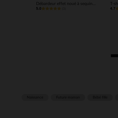
Débardeur effet noué à sequins et paillettes fille
5.0
4.7
(3)
Naissance
Future maman
Bébé fille