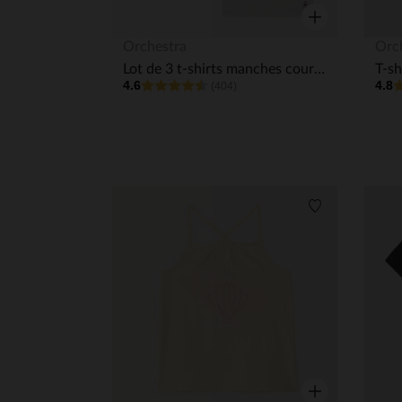
Aperçu rapide
Orchestra
Orc
Lot de 3 t-shirts manches courtes en coton unis fille
4.6
4.8
(404)
Liste de souha