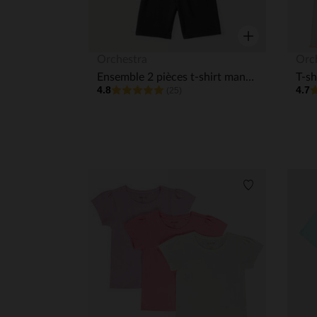
Aperçu rapide
Orchestra
Orc
Ensemble 2 pièces t-shirt manches courtes + short Mickey Disney garçon
4.8
4.7
(25)
Liste de souha