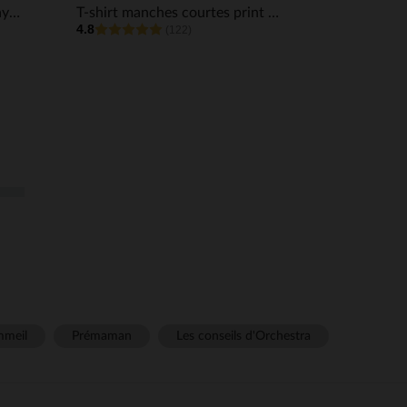
T-shirt manches courtes à rayures avec print cerise fille
T-shirt manches courtes print fantaisie pour bébé garçon
4.8
(122)
meil
Prémaman
Les conseils d'Orchestra