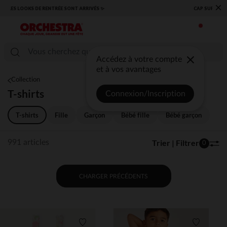
×
​CAP SUR LA RENTRÉE RETROUVEZ NOS ESSENTIELS ✏️🎒​
Accédez à votre compte
et à vos avantages
Collection
T-shirts
Connexion/Inscription
T-shirts
Fille
Garçon
Bébé fille
Bébé garçon
Trier | Filtrer
991 articles
0
CHARGER PRÉCÉDENTS