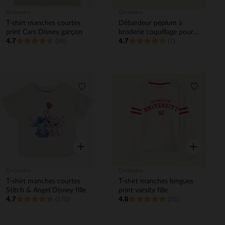
Orchestra
Orchestra
T-shirt manches courtes
Débardeur péplum à
print Cars Disney garçon
broderie coquillage pour
4.7
4.7
(86)
bébé fille
(7)
Liste de souhaits
Liste de 
Aperçu rapide
Aperçu rapi
Orchestra
Orchestra
T-shirt manches courtes
T-shirt manches longues
Stitch & Angel Disney fille
print varsity fille
4.7
4.6
(170)
(25)