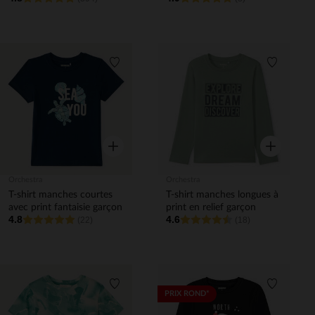
Liste de souhaits
Liste de 
Aperçu rapide
Aperçu rapi
Orchestra
Orchestra
T-shirt manches courtes
T-shirt manches longues à
avec print fantaisie garçon
print en relief garçon
4.8
4.6
(22)
(18)
Liste de souhaits
Liste de 
PRIX ROND*