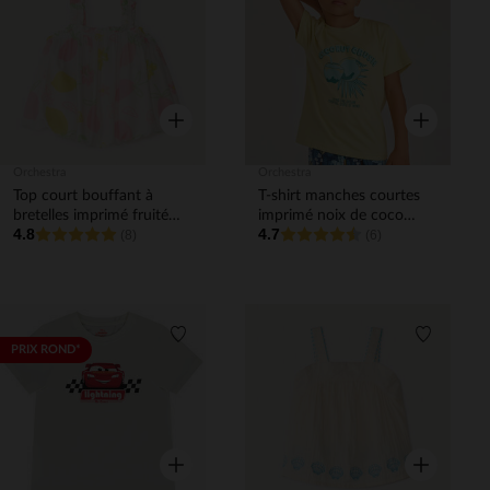
Liste de souhaits
Liste de 
Aperçu rapide
Aperçu rapi
Orchestra
Orchestra
Top court bouffant à
T-shirt manches courtes
bretelles imprimé fruité
imprimé noix de coco
4.8
4.7
fille
(8)
garçon
(6)
Liste de souhaits
Liste de 
PRIX ROND*
Aperçu rapide
Aperçu rapi