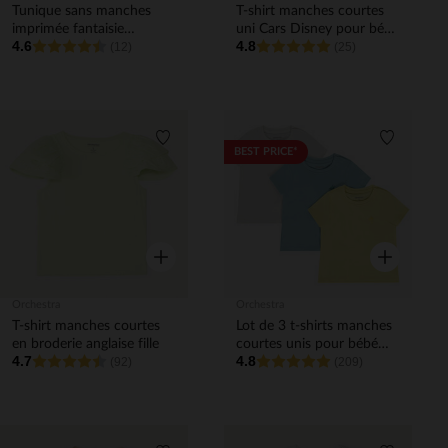
Tunique sans manches
T-shirt manches courtes
imprimée fantaisie
uni Cars Disney pour bébé
4.6
4.8
flamants roses pour bébé
(12)
garçon
(25)
fille
Liste de souhaits
Liste de 
BEST PRICE*
Aperçu rapide
Aperçu rapi
Orchestra
Orchestra
T-shirt manches courtes
Lot de 3 t-shirts manches
en broderie anglaise fille
courtes unis pour bébé
4.7
4.8
(92)
garçon
(209)