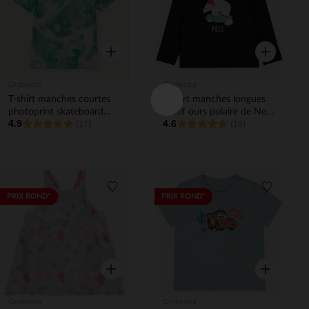
Aperçu rapide
Aperçu rapi
Orchestra
Orchestra
T-shirt manches courtes
T-shirt manches longues
photoprint skateboard
motif ours polaire de Noël
4.9
4.6
garçon
(17)
garçon
(19)
Liste de souhaits
Liste de 
PRIX ROND*
PRIX ROND*
Aperçu rapide
Aperçu rapi
Orchestra
Orchestra