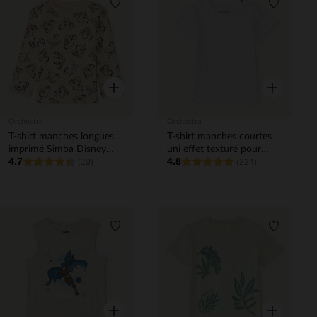
Liste de souhaits
Liste de 
Aperçu rapide
Aperçu rapi
Orchestra
Orchestra
T-shirt manches longues
T-shirt manches courtes
imprimé Simba Disney
uni effet texturé pour
4.7
4.8
pour bébé garçon
(10)
bébé garçon
(224)
Liste de souhaits
Liste de 
Aperçu rapide
Aperçu rapi