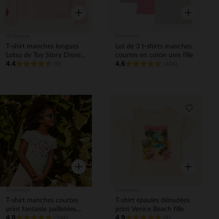
Aperçu rapide
Aperçu rapi
Orchestra
Orchestra
T-shirt manches longues
Lot de 3 t-shirts manches
Lotso de Toy Story Disney
courtes en coton unis fille
4.4
4.6
fille
(9)
(404)
Liste de souhaits
Liste de 
Aperçu rapide
Aperçu rapi
Orchestra
Orchestra
T-shirt manches courtes
T-shirt épaules dénudées
print fantaisie pailletées
print Venice Beach fille
4.8
4.9
fille
(394)
(8)