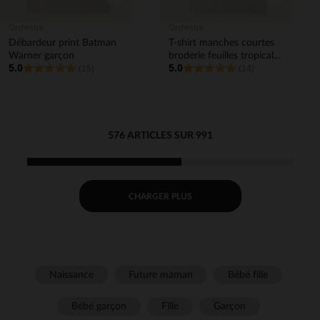
Orchestra
Orchestra
Débardeur print Batman
T-shirt manches courtes
Warner garçon
broderie feuilles tropicales
5.0
5.0
(15)
garçon
(14)
576 ARTICLES SUR 991
CHARGER PLUS
Naissance
Future maman
Bébé fille
Bébé garçon
Fille
Garçon