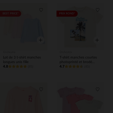
Liste de souhaits
Liste de 
BEST PRICE*
PRIX ROND*
Aperçu rapide
Aperçu rapi
Orchestra
Orchestra
Lot de 3 t-shirt manches
T-shirt manches courtes
longues unis fille
photoprinté et brodé
4.8
4.7
(85)
garçon
(45)
Liste de souhaits
Liste de 