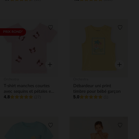
Liste de souhaits
Liste de 
PRIX ROND*
Aperçu rapide
Aperçu rapi
Orchestra
Orchestra
T-shirt manches courtes
Débardeur uni print
avec sequins et pétales en
timbre pour bébé garçon
4.8
5.0
reliefs fille
(27)
(1)
Liste de souhaits
Liste de 