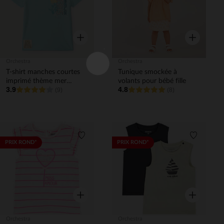
Aperçu rapide
Aperçu rapi
Orchestra
Orchestra
T-shirt manches courtes
Tunique smockée à
imprimé thème mer
volants pour bébé fille
3.9
4.8
garçon
(9)
(8)
Liste de souhaits
Liste de 
PRIX ROND*
PRIX ROND*
Aperçu rapide
Aperçu rapi
Orchestra
Orchestra