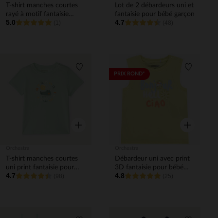
T-shirt manches courtes
Lot de 2 débardeurs uni et
rayé à motif fantaisie
fantaisie pour bébé garçon
5.0
4.7
ludique
(1)
(48)
Liste de souhaits
Liste de 
PRIX ROND*
Aperçu rapide
Aperçu rapi
Orchestra
Orchestra
T-shirt manches courtes
Débardeur uni avec print
uni print fantaisie pour
3D fantaisie pour bébé
4.7
4.8
bébé garçon
(98)
garçon
(25)