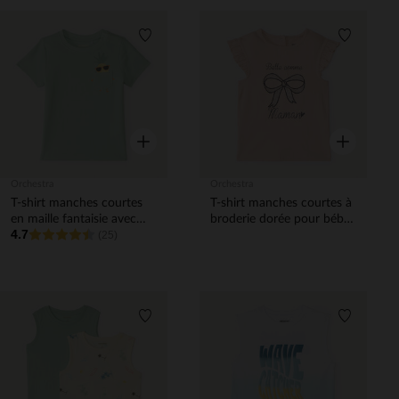
Liste de souhaits
Liste de 
Aperçu rapide
Aperçu rapi
Orchestra
Orchestra
T-shirt manches courtes
T-shirt manches courtes à
en maille fantaisie avec
broderie dorée pour bébé
4.7
poche ludique pour bébé
(25)
fille
garçon
Liste de souhaits
Liste de 