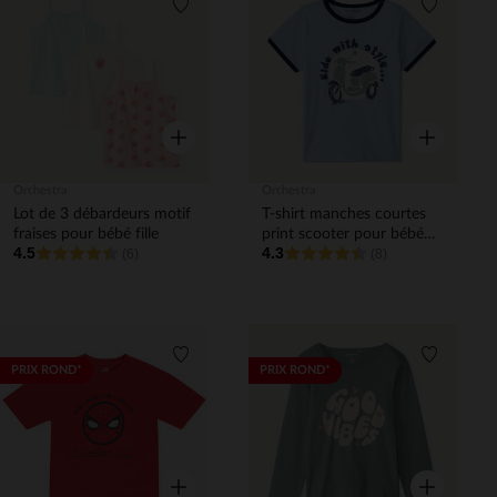
Liste de souhaits
Liste de 
Aperçu rapide
Aperçu rapi
Orchestra
Orchestra
Lot de 3 débardeurs motif
T-shirt manches courtes
fraises pour bébé fille
print scooter pour bébé
4.5
4.3
(6)
garçon
(8)
Liste de souhaits
Liste de 
PRIX ROND*
PRIX ROND*
Aperçu rapide
Aperçu rapi