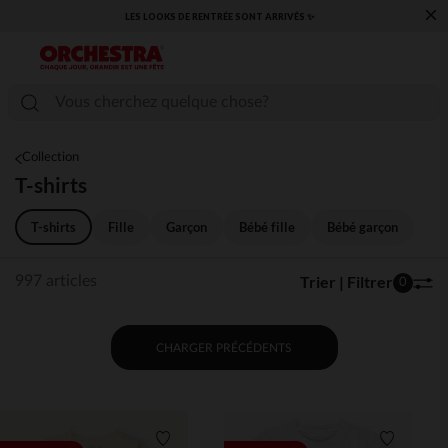
×
​CAP SUR LA RENTRÉE RETROUVEZ NOS ESSENTIELS ✏️🎒​
Collection
T-shirts
T-shirts
Fille
Garçon
Bébé fille
Bébé garçon
Trier | Filtrer
997 articles
0
CHARGER PRÉCÉDENTS