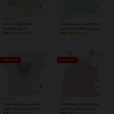
Aperçu rapide
Aperçu rapi
Orchestra
Orchestra
Lot de 2 débardeurs
Débardeur en maille print
fantaisie garçon
fantaisie en relief garçon
4.8
5.0
(85)
(8)
Liste de souhaits
Liste de 
PRIX ROND*
PRIX ROND*
Aperçu rapide
Aperçu rapi
Orchestra
Orchestra
T-shirt manches courtes
Débardeur uni avec print
Stitch Disney avec puff
fantaisie pailleté pour
4.7
4.8
print garçon
(12)
bébé fille
(115)