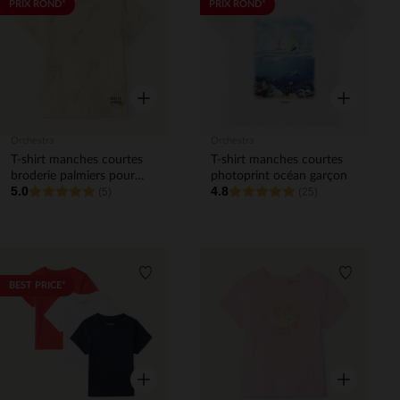
Liste de souhaits
Liste de 
PRIX ROND*
PRIX ROND*
Aperçu rapide
Aperçu rapi
Orchestra
Orchestra
T-shirt manches courtes
T-shirt manches courtes
broderie palmiers pour
photoprint océan garçon
5.0
4.8
bébé garçon
(5)
(25)
Liste de souhaits
Liste de 
BEST PRICE*
Aperçu rapide
Aperçu rapi