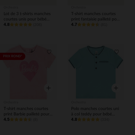
Orchestra
Orchestra
Lot de 3 t-shirts manches
T-shirt manches courtes
courtes unis pour bébé
print fantaisie pailleté pour
4.8
4.7
garçon
(208)
bébé fille
(81)
Liste de souhaits
Liste de 
PRIX ROND*
Aperçu rapide
Aperçu rapi
Orchestra
Orchestra
T-shirt manches courtes
Polo manches courtes uni
print Barbie pailleté pour
à col teddy pour bébé
4.5
4.8
bébé fille
(8)
garçon
(334)